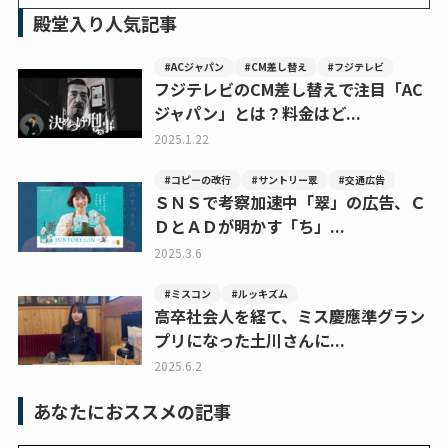
殿堂入り人気記事
#ACジャパン
#CM差し替え
#フジテレビ
フジテレビのCM差し替えで注目「AC
ジャパン」とは？料金はど...
2025.1.22
#コピーの改行
#サントリー翠
#交通広告
ＳＮＳで考察加速中「翠」の広告、Ｃ
ＤとＡＤが明かす「ち」...
2025.3.6
#ミスコン
#ルッキズム
高卒社会人を経て、ミス慶應準グラン
プリになった土川さんに...
2025.6.2
あなたにおススメの記事