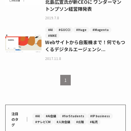
北島広宣氏が新CEOに ワンダーマン
トンプソン経営陣発表
2019.7.8
#AI
#GUCCI
#Huge
#Magenta
#NIKE
Webサイトから自販機まで！何でもつ
くるデジタルエージェンシ...
2017.11.8
1
注目
#AI
#AI会議
#forStudents
#IP business
｜
のタ
#テレビCM
#人財会議
#広報
#転売
グ