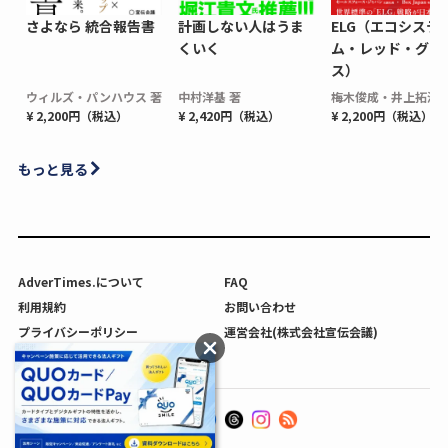
さよなら 統合報告書
計画しない人はうま
ELG（エコシステ
くいく
ム・レッド・グロ
ス）
ウィルズ・パンハウス 著
中村洋基 著
梅木俊成・井上拓海 
¥ 2,200円（税込）
¥ 2,420円（税込）
¥ 2,200円（税込）
もっと見る
AdverTimes.について
FAQ
利用規約
お問い合わせ
プライバシーポリシー
運営会社(株式会社宣伝会議)
利用者情報の外部送信について