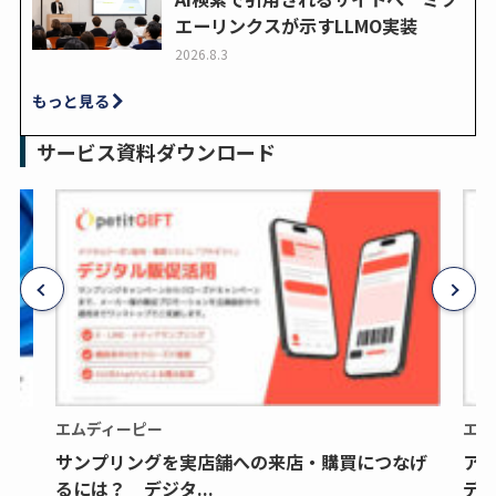
エーリンクスが示すLLMO実装
2026.8.3
もっと見る
サービス資料ダウンロード
エムディーピー
エム
サンプリングを実店舗への来店・購買につなげ
ア
るには？ デジタ...
デジ