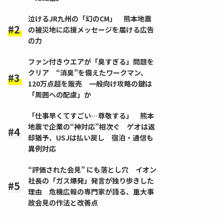
泣けるJR九州の「幻のCM」 熊本地震
の被災地に応援メッセージを届ける広告
の力
ファン付きウエアが「臭すぎる」問題を
クリア “消臭”を備えたワークマン、
120万点超を販売 一般向け攻略の鍵は
「周囲への配慮」か
「仕事早くてすごい…尊敬する」 熊本
地震で企業の“神対応”相次ぐ ゲオは返
却猶予、USJは払い戻し 宿泊・通信も
異例対応
“評価された会見” にも落とし穴 イオン
社長の「ガス爆発」発言が独り歩きした
理由 危機広報の専門家が語る、重大事
故会見の作法と改善点