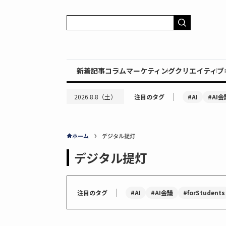
新着記事
コラム
マーケティング
クリエイティブ
｜
#AI
#AI会
2026.8.8（土）
注目のタグ
ホーム
デジタル提灯
デジタル提灯
｜
#AI
#AI会議
#forStudents
注目のタグ