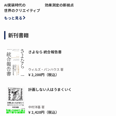
AI実装時代の
効果測定の新視点
世界のクリエイティブ
もっと見る
新刊書籍
さよなら 統合報告書
ウィルズ・パンハウス 著
¥ 2,200円（税込）
ディーピー
ガラパゴス
間1,000万本以上の配布実績！】デジタ
導入率87%でも期
計画しない人はうまくいく
ーポンを活用した販促キャンペーンを...
AIを「売上」につ
デ...
ダウンロードする
中村洋基 著
ダウ
¥ 2,420円（税込）