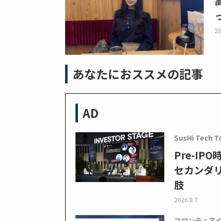
20
あなたにおススメの記事
AD
SusHi Tech T
Pre-I
セカンダ
肢
2026.8.7
フロンティア