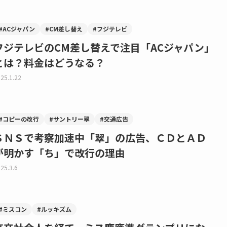
#ACジャパン
#CM差し替え
#フジテレビ
フジテレビのCM差し替えで注目「ACジャパン」
とは？料金はどうなる？
25.1.22
#コピーの改行
#サントリー翠
#交通広告
ＳＮＳで考察加速中「翠」の広告、ＣＤとＡＤ
が明かす「ち」で改行の理由
25.3.6
#ミスコン
#ルッキズム