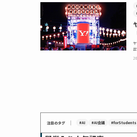
ヤ
出
20
｜
#AI
#AI会議
#forStudents
注目のタグ