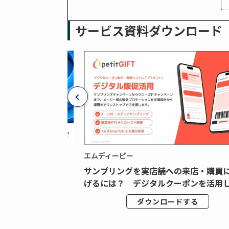
サービス資料ダウンロード
エムディーピー
広告データの“可視
サンプリングを実店舗への来店・購買
ジタル広告内製...
げるには？ デジタルクーポンを活用し.
ドする
ダウンロードする