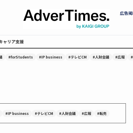
広告掲
キャリア支援
議
#forStudents
#IP business
#テレビCM
#人財会議
#広報
#IP business
#テレビCM
#人財会議
#広報
#転売