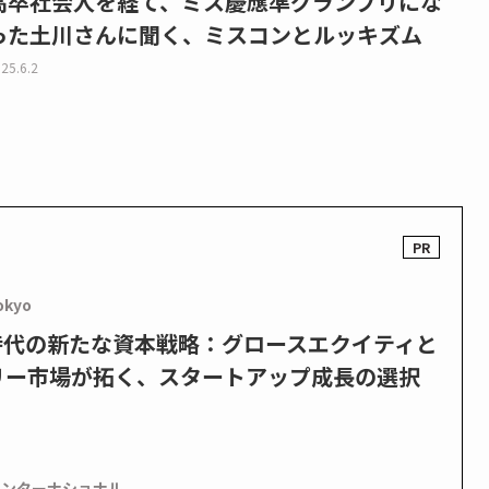
高卒社会人を経て、ミス慶應準グランプリにな
った土川さんに聞く、ミスコンとルッキズム
25.6.2
okyo
PO時代の新たな資本戦略：グロースエクイティと
リー市場が拓く、スタートアップ成長の選択
インターナショナル