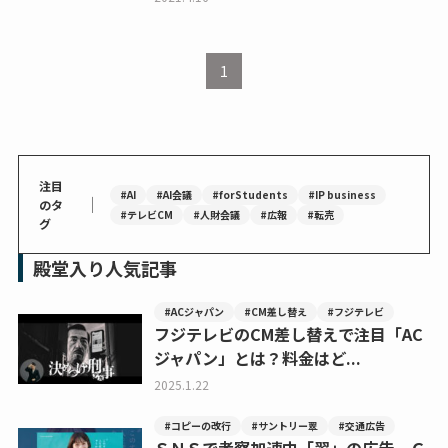
1
注目
#AI
#AI会議
#forStudents
#IP business
｜
のタ
#テレビCM
#人財会議
#広報
#転売
グ
殿堂入り人気記事
#ACジャパン
#CM差し替え
#フジテレビ
フジテレビのCM差し替えで注目「AC
ジャパン」とは？料金はど...
2025.1.22
#コピーの改行
#サントリー翠
#交通広告
ＳＮＳで考察加速中「翠」の広告、Ｃ