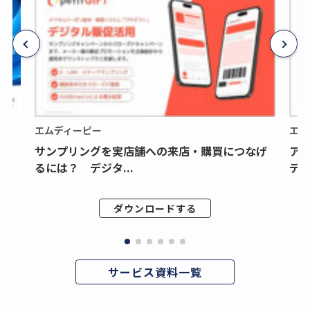
エムディーピー
エム
サンプリングを実店舗への来店・購買につなげ
ア
るには？ デジタ...
デジ
ダウンロードする
サービス資料一覧