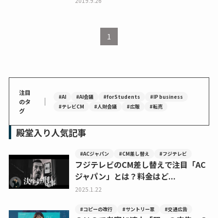
2019.9.26
1
注目
#AI
#AI会議
#forStudents
#IP business
｜
のタ
#テレビCM
#人財会議
#広報
#転売
グ
殿堂入り人気記事
#ACジャパン
#CM差し替え
#フジテレビ
フジテレビのCM差し替えで注目「AC
ジャパン」とは？料金はど...
2025.1.22
#コピーの改行
#サントリー翠
#交通広告