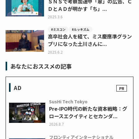
ＳＮＳで考察加速中「翠」の広告、Ｃ
ＤとＡＤが明かす「ち」...
2025.3.6
#ミスコン
#ルッキズム
高卒社会人を経て、ミス慶應準グラン
プリになった土川さんに...
2025.6.2
あなたにおススメの記事
AD
SusHi Tech Tokyo
Pre-IPO時代の新たな資本戦略：グ
ロースエクイティとセカンダ...
2026.8.7
フロンティアインターナショナル