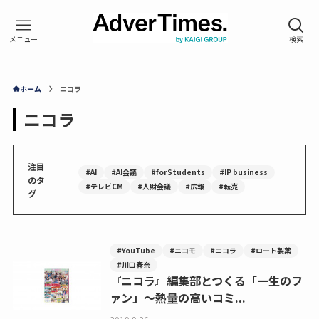
ホーム
ニコラ
ニコラ
注目
#AI
#AI会議
#forStudents
#IP business
｜
のタ
#テレビCM
#人財会議
#広報
#転売
グ
#YouTube
#ニコモ
#ニコラ
#ロート製薬
#川口春奈
『ニコラ』編集部とつくる「一生のフ
ァン」～熱量の高いコミ...