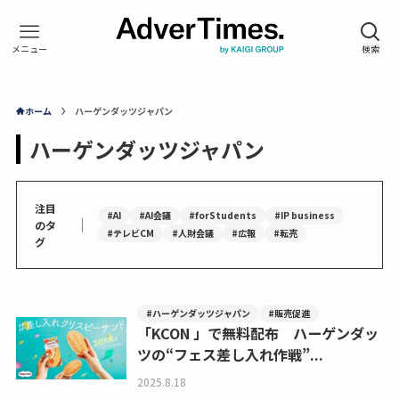
ホーム
ハーゲンダッツジャパン
ハーゲンダッツジャパン
注目
#AI
#AI会議
#forStudents
#IP business
｜
のタ
#テレビCM
#人財会議
#広報
#転売
グ
#ハーゲンダッツジャパン
#販売促進
「KCON 」で無料配布 ハーゲンダッ
ツの“フェス差し入れ作戦”...
2025.8.18