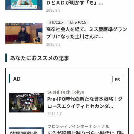
ＤとＡＤが明かす「ち」...
2025.3.6
#ミスコン
#ルッキズム
高卒社会人を経て、ミス慶應準グラン
プリになった土川さんに...
2025.6.2
あなたにおススメの記事
AD
SusHi Tech Tokyo
Pre-IPO時代の新たな資本戦略：グ
ロースエクイティとセカンダ...
2026.8.7
フロンティアインターナショナル
広告が記憶に残りづらい時代に「熱