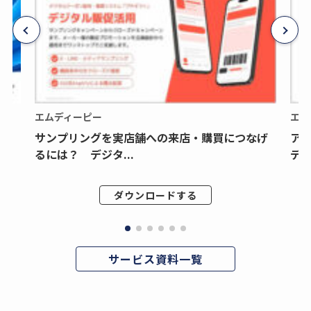
エムディーピー
エム
サンプリングを実店舗への来店・購買につなげ
ア
るには？ デジタ...
デジ
ダウンロードする
サービス資料一覧