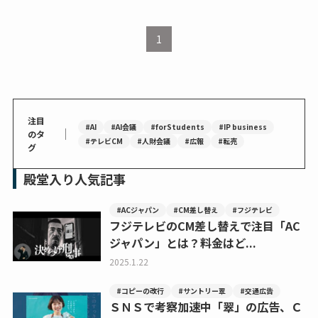
1
注目
#AI
#AI会議
#forStudents
#IP business
｜
のタ
#テレビCM
#人財会議
#広報
#転売
グ
殿堂入り人気記事
#ACジャパン
#CM差し替え
#フジテレビ
フジテレビのCM差し替えで注目「AC
ジャパン」とは？料金はど...
2025.1.22
#コピーの改行
#サントリー翠
#交通広告
ＳＮＳで考察加速中「翠」の広告、Ｃ