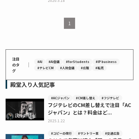
2020.5.18
1
注目
#AI
#AI会議
#forStudents
#IP business
｜
のタ
#テレビCM
#人財会議
#広報
#転売
グ
殿堂入り人気記事
#ACジャパン
#CM差し替え
#フジテレビ
フジテレビのCM差し替えで注目「AC
ジャパン」とは？料金はど...
2025.1.22
#コピーの改行
#サントリー翠
#交通広告