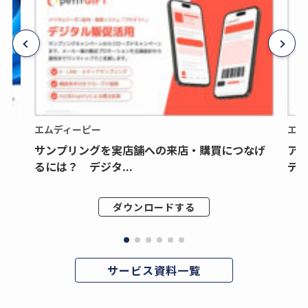
エムディーピー
エム
サンプリングを実店舗への来店・購買につなげ
ア
るには？ デジタ...
デジ
ダウンロードする
サービス資料一覧