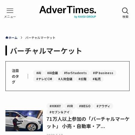
ホーム
バーチャルマーケット
バーチャルマーケット
注目
#AI
#AI会議
#forStudents
#IP business
｜
のタ
#テレビCM
#人財会議
#広報
#転売
グ
#HIKKY
#VR
#WEGO
#アウディ
#セブン＆アイ
71万人以上参加の「バーチャルマーケ
ット」 小売・自動車・ア...