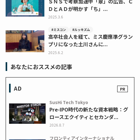
ＳＮＳで考察加速中「翠」の広告、Ｃ
ＤとＡＤが明かす「ち」...
2025.3.6
#ミスコン
#ルッキズム
高卒社会人を経て、ミス慶應準グラン
プリになった土川さんに...
2025.6.2
あなたにおススメの記事
AD
SusHi Tech Tokyo
Pre-IPO時代の新たな資本戦略：グ
ロースエクイティとセカンダ...
2026.8.7
フロンティアインターナショナル