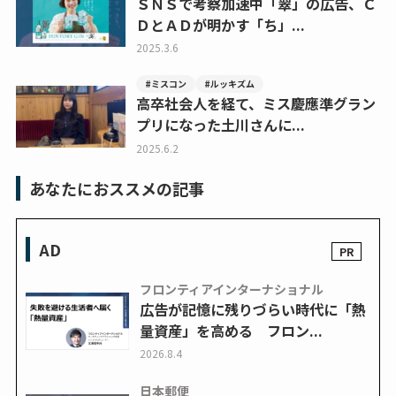
ＳＮＳで考察加速中「翠」の広告、Ｃ
ＤとＡＤが明かす「ち」...
2025.3.6
#ミスコン
#ルッキズム
高卒社会人を経て、ミス慶應準グラン
プリになった土川さんに...
2025.6.2
あなたにおススメの記事
AD
フロンティアインターナショナル
広告が記憶に残りづらい時代に「熱
量資産」を高める フロン...
2026.8.4
日本郵便