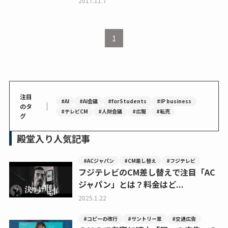
2017.11.7
1
注目
#AI
#AI会議
#forStudents
#IP business
｜
のタ
#テレビCM
#人財会議
#広報
#転売
グ
殿堂入り人気記事
#ACジャパン
#CM差し替え
#フジテレビ
フジテレビのCM差し替えで注目「AC
ジャパン」とは？料金はど...
2025.1.22
#コピーの改行
#サントリー翠
#交通広告