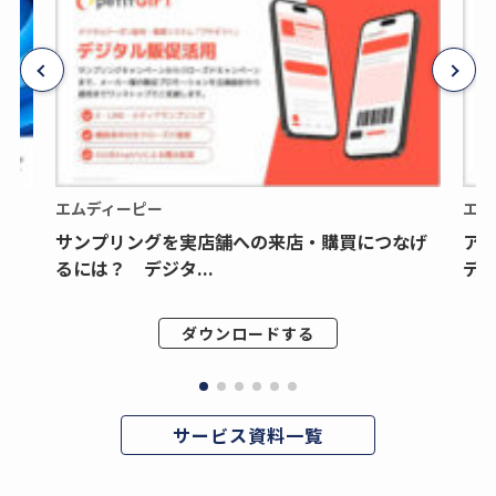
エムディーピー
エム
サンプリングを実店舗への来店・購買につなげ
ア
るには？ デジタ...
デジ
ダウンロードする
サービス資料一覧