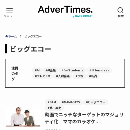
ホーム
ビッグエコー
ビッグエコー
注目
#AI
#AI会議
#forStudents
#IP business
｜
のタ
#テレビCM
#人財会議
#広報
#転売
グ
#DAM
#MAMADAYS
#ビッグエコー
#第一興商
動画でニッチなターゲットのマジョリ
ティ化 ママのカラオケ...