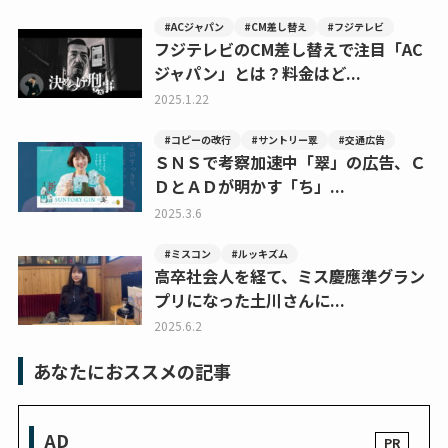
#ACジャパン
#CM差し替え
#フジテレビ
フジテレビのCM差し替えで注目「AC
ジャパン」とは？料金はど...
2025.1.22
#コピーの改行
#サントリー翠
#交通広告
ＳＮＳで考察加速中「翠」の広告、Ｃ
ＤとＡＤが明かす「ち」...
2025.3.6
#ミスコン
#ルッキズム
高卒社会人を経て、ミス慶應準グラン
プリになった土川さんに...
2025.6.2
あなたにおススメの記事
AD