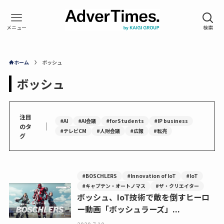
ホーム
ボッシュ
ボッシュ
注目
#AI
#AI会議
#forStudents
#IP business
｜
のタ
#テレビCM
#人財会議
#広報
#転売
グ
#BOSCHLERS
#Innovation of IoT
#IoT
#キャプテン・オートノマス
#ザ・クリエイター
ボッシュ、IoT技術で敵を倒すヒーロ
ー動画「ボッシュラーズ」...