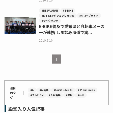
2020.7.10
#BESV JAPAN
#E-BIKE
#E-BIKEアクションしまなみ
#グローブライド
#サイクリング
E-BIKE普及で愛媛県と自転車メーカ
ーが連携 しまなみ海道で実...
2019.7.10
1
注目
#AI
#AI会議
#forStudents
#IP business
｜
のタ
#テレビCM
#人財会議
#広報
#転売
グ
殿堂入り人気記事