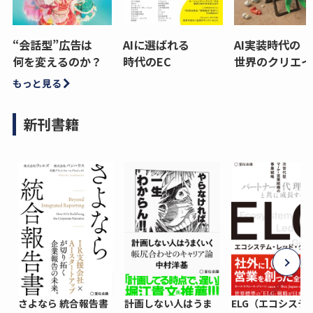
“会話型”広告は
AIに選ばれる
AI実装時代の
何を変えるのか？
時代のEC
世界のクリエイ
もっと見る
新刊書籍
さよなら 統合報告書
計画しない人はうま
ELG（エコシステ