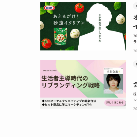
2
ラ
20
株
ン
20