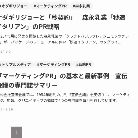
#オダギリジョー
#マーケティングPR
#森永乳業
オダギリジョーと「秒契約」 森永乳業「秒速
イタリアン」のPR戦略
023年9月に発売を開始した森永乳業の「クラフトバジルフレッシュモッツァレ
」が、パッケージのリニューアルに伴い「秒速イタリアン」のタグライ...
24.9.5
#トリプルメディア
#マーケティングPR
#戦略PR
「マーケティングPR」の基本と最新事例―宣伝
会議の専門誌サマリー
式会社宣伝会議では、1954年創刊の月刊『宣伝会議』を皮切りに、マーケティ
グ、広報、クリエイティブの領域で4つの専門誌を毎月刊行しています...
24.8.19
1