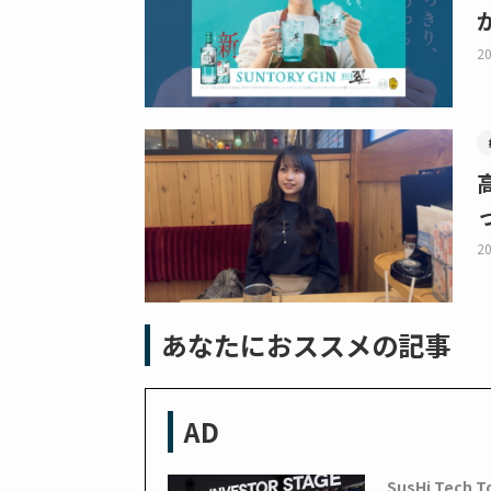
20
20
あなたにおススメの記事
AD
SusHi Tech T