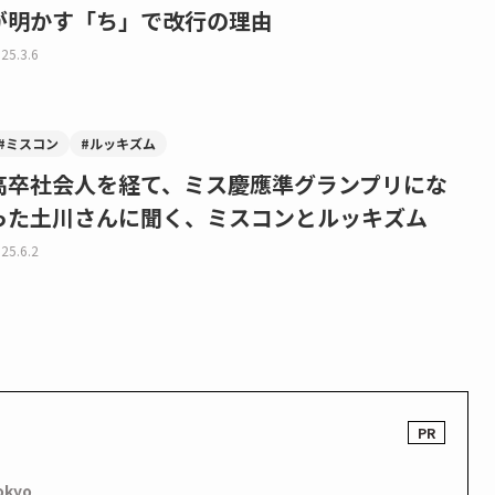
が明かす「ち」で改行の理由
25.3.6
#ミスコン
#ルッキズム
高卒社会人を経て、ミス慶應準グランプリにな
った土川さんに聞く、ミスコンとルッキズム
25.6.2
okyo