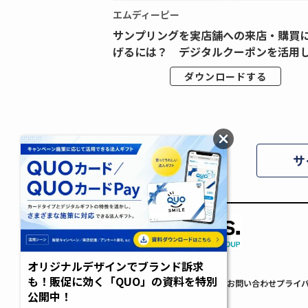
エムディーピー
広告データの“可視
サンプリングを実店舗への来店・購買
ジタル広告内製...
げるには？ デジタルクーポンを活用し.
ドする
ダウンロードする
サ
オリジナルデザインでブランド訴求
も！販促に効く「QUO」の資料を特別
AdverTimes.について
FAQ
利用規約
お問い合わせ
プライ
公開中！