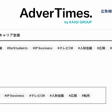
広告掲
キャリア支援
議
#forStudents
#IP business
#テレビCM
#人財会議
#広報
#IP business
#テレビCM
#人財会議
#広報
#転売