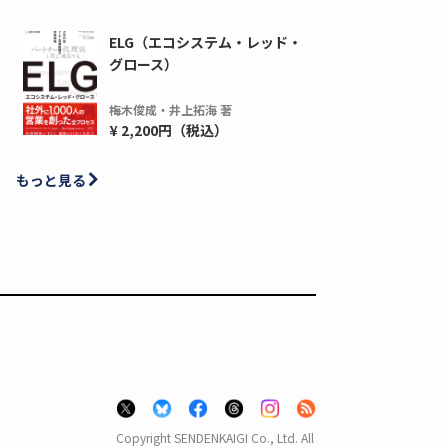
ディーピー
ガラパゴス
ELG（エコシステム・レッド・
間1,000万本以上の配布実績！】デジタ
導入率87%でも期
グロース）
ーポンを活用した販促キャンペーンを...
AIを「売上」につ
デ...
梅木俊成・井上拓海 著
ダウンロードする
¥ 2,200円（税込）
ダウ
もっと見る
Copyright SENDENKAIGI Co., Ltd. All