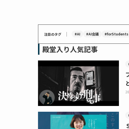
｜
#AI
#AI会議
#forStudents
注目のタグ
殿堂入り人気記事
20