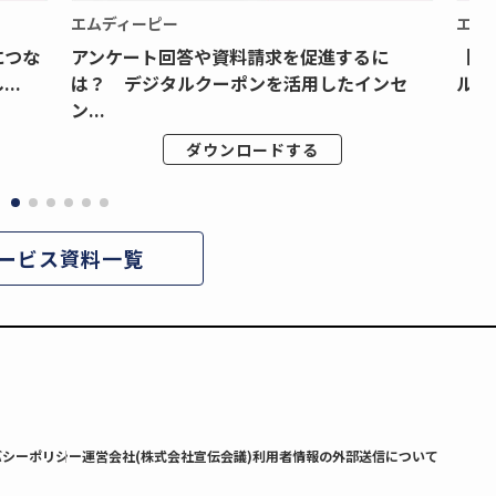
エムディーピー
エム
につな
アンケート回答や資料請求を促進するに
【月
..
は？ デジタルクーポンを活用したインセ
ルク
ン...
ダウンロードする
ービス資料一覧
バシーポリシー
運営会社(株式会社宣伝会議)
利用者情報の外部送信について