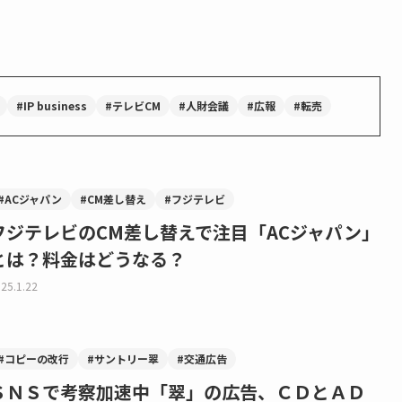
#IP business
#テレビCM
#人財会議
#広報
#転売
#ACジャパン
#CM差し替え
#フジテレビ
フジテレビのCM差し替えで注目「ACジャパン」
とは？料金はどうなる？
25.1.22
#コピーの改行
#サントリー翠
#交通広告
ＳＮＳで考察加速中「翠」の広告、ＣＤとＡＤ