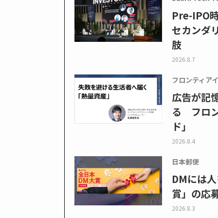
Pre-I
セカンダ
肢
2026.8.7
フロンティア
広告が記
る フロン
ド」
2026.8.4
日本郵便
DMには人
賞」の応
2026.8.3