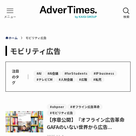
ホーム
モビリティ広告
モビリティ広告
注目
#AI
#AI会議
#forStudents
#IP business
｜
のタ
#テレビCM
#人財会議
#広報
#転売
グ
#ohpner
#オフライン広告革命
#モビリティ広告
【序章公開】『オフライン広告革命
GAFAのいない世界から広告...