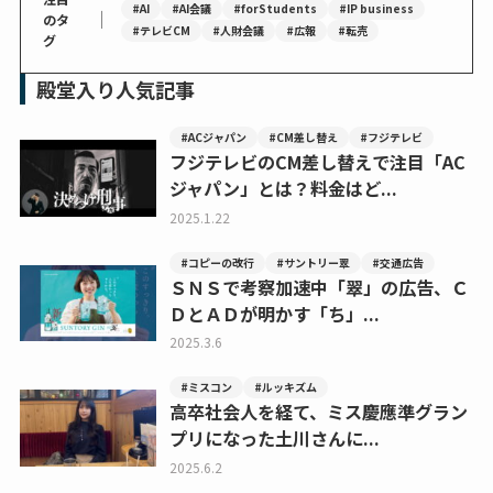
#AI
#AI会議
#forStudents
#IP business
｜
のタ
#テレビCM
#人財会議
#広報
#転売
グ
殿堂入り人気記事
#ACジャパン
#CM差し替え
#フジテレビ
フジテレビのCM差し替えで注目「AC
ジャパン」とは？料金はど...
2025.1.22
#コピーの改行
#サントリー翠
#交通広告
ＳＮＳで考察加速中「翠」の広告、Ｃ
ＤとＡＤが明かす「ち」...
2025.3.6
#ミスコン
#ルッキズム
高卒社会人を経て、ミス慶應準グラン
プリになった土川さんに...
2025.6.2