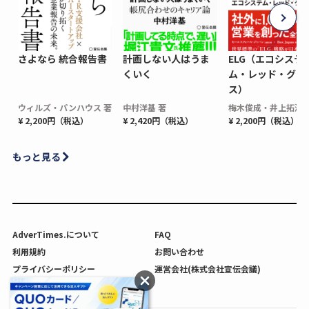
さよなら 統合報告書
計画しない人はうま
ELG（エコシステ
くいく
ム・レッド・グロ
ス）
ウィルズ・パンハウス 著
中村洋基 著
梅木俊成・井上拓海 
¥ 2,200円（税込）
¥ 2,420円（税込）
¥ 2,200円（税込）
もっと見る
AdverTimes.について
FAQ
利用規約
お問い合わせ
プライバシーポリシー
運営会社(株式会社宣伝会議)
利用者情報の外部送信について