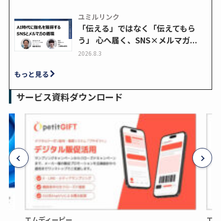
ユミルリンク
「伝える」ではなく「伝えてもら
う」 心へ届く、SNS×メルマガ...
2026.8.3
もっと見る
サービス資料ダウンロード
エムディーピー
エム