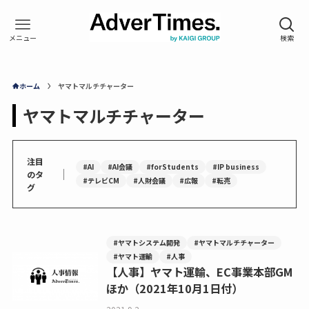
ホーム
ヤマトマルチチャーター
ヤマトマルチチャーター
注目
#AI
#AI会議
#forStudents
#IP business
｜
のタ
#テレビCM
#人財会議
#広報
#転売
グ
#ヤマトシステム開発
#ヤマトマルチチャーター
#ヤマト運輸
#人事
【人事】ヤマト運輸、EC事業本部GM
ほか（2021年10月1日付）