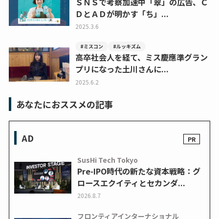
ＳＮＳで考察加速中「翠」の広告、Ｃ
ＤとＡＤが明かす「ち」...
2025.3.6
#ミスコン
#ルッキズム
高卒社会人を経て、ミス慶應準グラン
プリになった土川さんに...
2025.6.2
あなたにおススメの記事
AD
SusHi Tech Tokyo
Pre-IPO時代の新たな資本戦略：グ
ロースエクイティとセカンダ...
2026.8.7
フロンティアインターナショナル