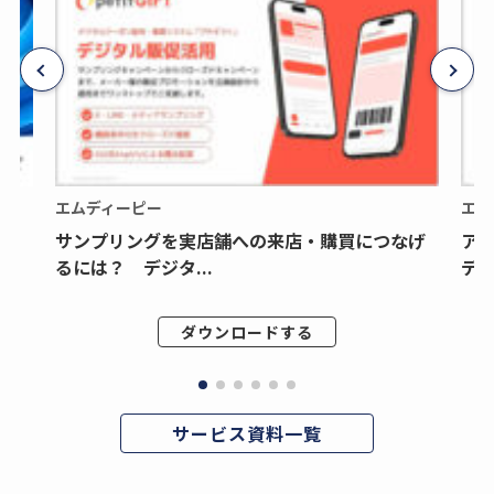
エムディーピー
エム
サンプリングを実店舗への来店・購買につなげ
ア
るには？ デジタ...
デジ
ダウンロードする
サービス資料一覧