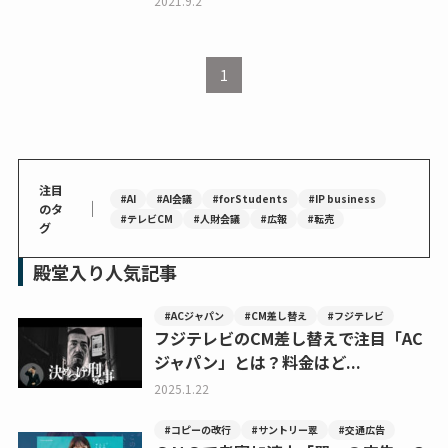
2021.9.2
1
注目
#AI
#AI会議
#forStudents
#IP business
｜
のタ
#テレビCM
#人財会議
#広報
#転売
グ
殿堂入り人気記事
#ACジャパン
#CM差し替え
#フジテレビ
フジテレビのCM差し替えで注目「AC
ジャパン」とは？料金はど...
2025.1.22
#コピーの改行
#サントリー翠
#交通広告