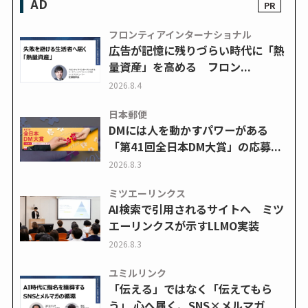
AD
フロンティアインターナショナル
広告が記憶に残りづらい時代に「熱
量資産」を高める フロン...
2026.8.4
日本郵便
DMには人を動かすパワーがある
「第41回全日本DM大賞」の応募...
2026.8.3
ミツエーリンクス
AI検索で引用されるサイトへ ミツ
エーリンクスが示すLLMO実装
2026.8.3
ユミルリンク
「伝える」ではなく「伝えてもら
う」 心へ届く、SNS×メルマガ...