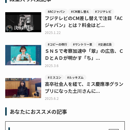
#ACジャパン
#CM差し替え
#フジテレビ
フジテレビのCM差し替えで注目「AC
ジャパン」とは？料金はど...
2025.1.22
#コピーの改行
#サントリー翠
#交通広告
ＳＮＳで考察加速中「翠」の広告、Ｃ
ＤとＡＤが明かす「ち」...
2025.3.6
#ミスコン
#ルッキズム
高卒社会人を経て、ミス慶應準グラン
プリになった土川さんに...
2025.6.2
あなたにおススメの記事