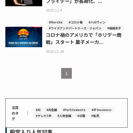
フライデー」が長期化、...
2020.12.4
#Hershe
#コロナ禍
#ハロウィン
#ワイズアンドパートナーズ・ジャパン
#結城彩子
コロナ禍のアメリカで「ホリデー商
戦」スタート 菓子メーカ...
2020.11.26
1
注目
#AI
#AI会議
#forStudents
#IP business
｜
のタ
#テレビCM
#人財会議
#広報
#転売
グ
殿堂入り人気記事