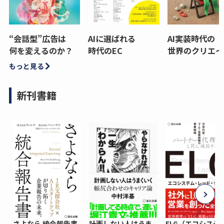
“会話型”広告は
AIに選ばれる
AI実装時代の
何を変えるのか？
時代のEC
世界のクリエイ
もっと見る
新刊書籍
さよなら 統合報告書
計画しない人はうま
ELG（エコシステ