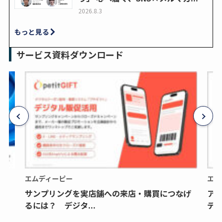
2026.8.3
もっと見る
サービス資料ダウンロード
エムディーピー
エム
サンプリングを実店舗への来店・購買につなげ
ア
るには？ デジタ...
デジ