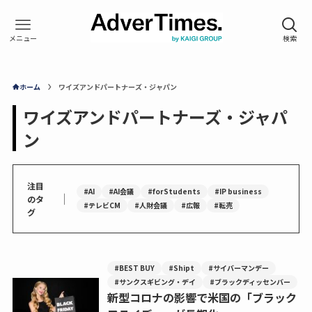
ホーム
ワイズアンドパートナーズ・ジャパン
ワイズアンドパートナーズ・ジャパ
ン
注目
#AI
#AI会議
#forStudents
#IP business
｜
のタ
#テレビCM
#人財会議
#広報
#転売
グ
#BEST BUY
#Shipt
#サイバーマンデー
#サンクスギビング・デイ
#ブラックディッセンバー
新型コロナの影響で米国の「ブラック