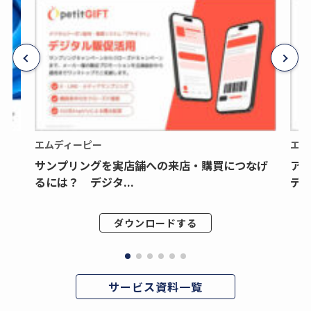
エムディーピー
エム
サンプリングを実店舗への来店・購買につなげ
ア
るには？ デジタ...
デジ
ダウンロードする
サービス資料一覧