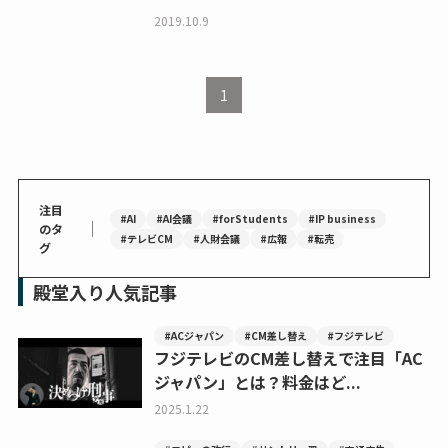
2019.10.9
1
注目
#AI
#AI会議
#forStudents
#IP business
｜
のタ
#テレビCM
#人財会議
#広報
#転売
グ
殿堂入り人気記事
#ACジャパン
#CM差し替え
#フジテレビ
フジテレビのCM差し替えで注目「AC
ジャパン」とは？料金はど...
2025.1.22