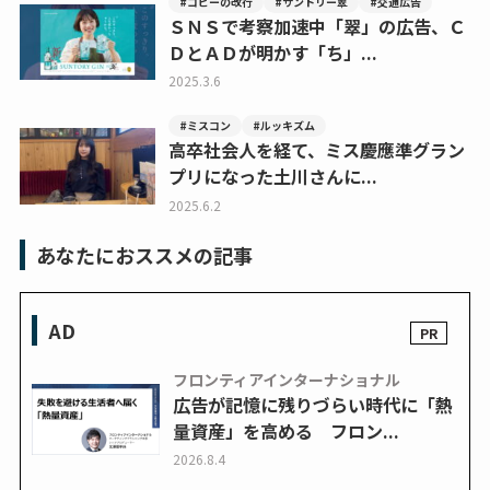
#コピーの改行
#サントリー翠
#交通広告
ＳＮＳで考察加速中「翠」の広告、Ｃ
ＤとＡＤが明かす「ち」...
2025.3.6
#ミスコン
#ルッキズム
高卒社会人を経て、ミス慶應準グラン
プリになった土川さんに...
2025.6.2
あなたにおススメの記事
AD
フロンティアインターナショナル
広告が記憶に残りづらい時代に「熱
量資産」を高める フロン...
2026.8.4