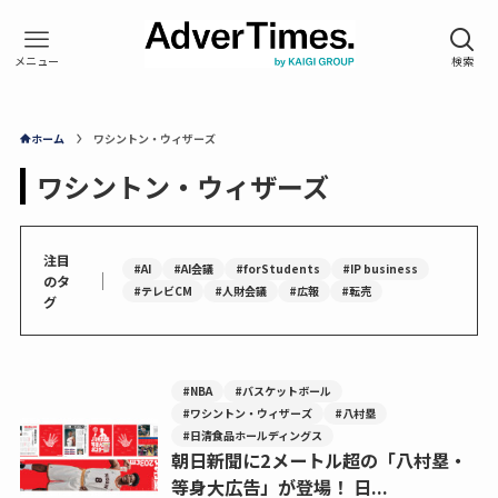
ホーム
ワシントン・ウィザーズ
ワシントン・ウィザーズ
注目
#AI
#AI会議
#forStudents
#IP business
｜
のタ
#テレビCM
#人財会議
#広報
#転売
グ
#NBA
#バスケットボール
#ワシントン・ウィザーズ
#八村塁
#日清食品ホールディングス
朝日新聞に2メートル超の「八村塁・
等身大広告」が登場！ 日...