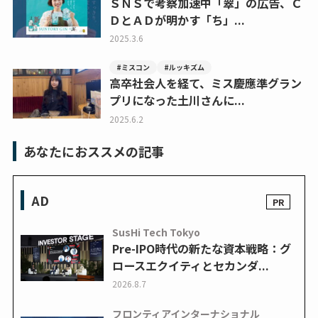
ＳＮＳで考察加速中「翠」の広告、Ｃ
ＤとＡＤが明かす「ち」...
2025.3.6
#ミスコン
#ルッキズム
高卒社会人を経て、ミス慶應準グラン
プリになった土川さんに...
2025.6.2
あなたにおススメの記事
AD
SusHi Tech Tokyo
Pre-IPO時代の新たな資本戦略：グ
ロースエクイティとセカンダ...
2026.8.7
フロンティアインターナショナル