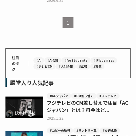
2026.6.25
1
注目
#AI
#AI会議
#forStudents
#IP business
｜
のタ
#テレビCM
#人財会議
#広報
#転売
グ
殿堂入り人気記事
#ACジャパン
#CM差し替え
#フジテレビ
フジテレビのCM差し替えで注目「AC
ジャパン」とは？料金はど...
2025.1.22
#コピーの改行
#サントリー翠
#交通広告