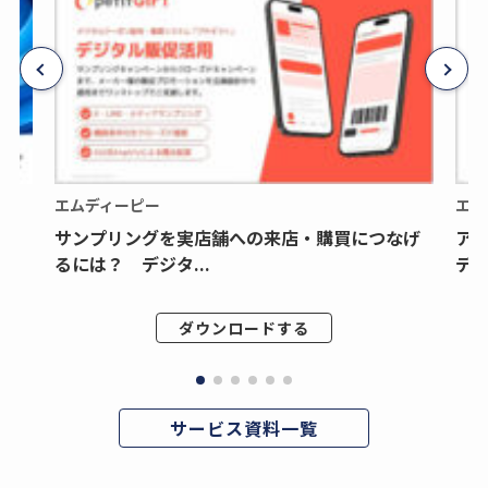
エムディーピー
エム
サンプリングを実店舗への来店・購買につなげ
ア
るには？ デジタ...
デジ
ダウンロードする
サービス資料一覧