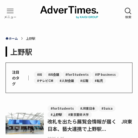
ホーム
上野駅
上野駅
注目
#AI
#AI会議
#forStudents
#IP business
｜
のタ
#テレビCM
#人財会議
#広報
#転売
グ
#forStudents
#JR東日本
#Suica
#上野駅
#東京藝術大学
改札を出たら展覧会情報が届く JR東
日本、藝大連携で上野駅...