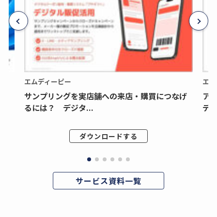
エムディーピー
エム
サンプリングを実店舗への来店・購買につなげ
ア
るには？ デジタ...
デジ
ダウンロードする
サービス資料一覧