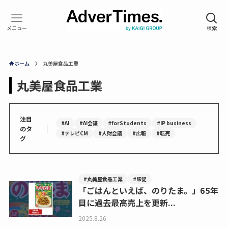
ホーム
丸美屋食品工業
丸美屋食品工業
注目
#AI
#AI会議
#forStudents
#IP business
｜
のタ
#テレビCM
#人財会議
#広報
#転売
グ
#丸美屋食品工業
#販促
「ごはんといえば、のりたま。」65年
目に過去最高売上を更新...
2025.8.26