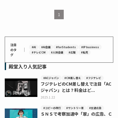
1
注目
#AI
#AI会議
#forStudents
#IP business
｜
のタ
#テレビCM
#人財会議
#広報
#転売
グ
殿堂入り人気記事
#ACジャパン
#CM差し替え
#フジテレビ
フジテレビのCM差し替えで注目「AC
ジャパン」とは？料金はど...
2025.1.22
#コピーの改行
#サントリー翠
#交通広告
ＳＮＳで考察加速中「翠」の広告、Ｃ