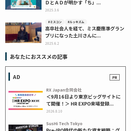
ＤとＡＤが明かす「ち」...
2025.3.6
#ミスコン
#ルッキズム
高卒社会人を経て、ミス慶應準グラン
プリになった土川さんに...
2025.6.2
あなたにおススメの記事
AD
RX Japan合同会社
＜9月16日より東京ビッグサイトに
て開催！＞ HR EXPO来場登録...
2026.8.10
SusHi Tech Tokyo
Pre-IPO時代の新たな資本戦略：グ