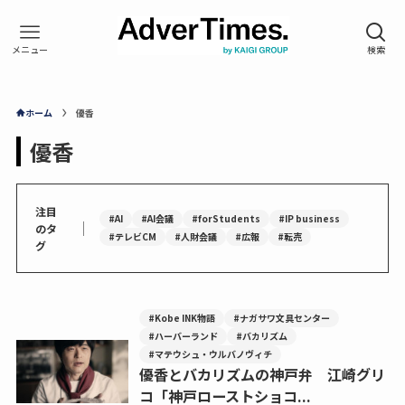
ホーム
優香
優香
注目
#AI
#AI会議
#forStudents
#IP business
｜
のタ
#テレビCM
#人財会議
#広報
#転売
グ
#Kobe INK物語
#ナガサワ文具センター
#ハーバーランド
#バカリズム
#マテウシュ・ウルバノヴィチ
優香とバカリズムの神戸弁 江崎グリ
コ「神戸ローストショコ...