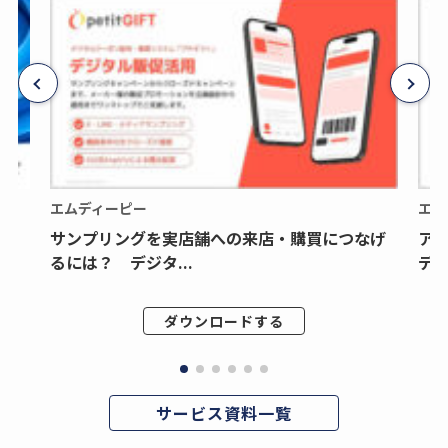
エムディーピー
エム
サンプリングを実店舗への来店・購買につなげ
ア
るには？ デジタ...
デジ
ダウンロードする
サービス資料一覧