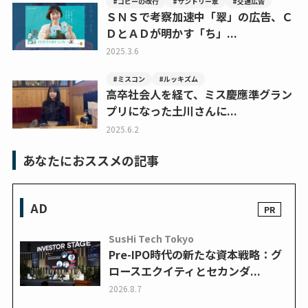
#コピーの改行
#サントリー翠
#交通広告
ＳＮＳで考察加速中「翠」の広告、Ｃ
ＤとＡＤが明かす「ち」...
2025.3.6
#ミスコン
#ルッキズム
高卒社会人を経て、ミス慶應準グラン
プリになった土川さんに...
2025.6.2
あなたにおススメの記事
AD
SusHi Tech Tokyo
Pre-IPO時代の新たな資本戦略：グ
ロースエクイティとセカンダ...
2026.8.7