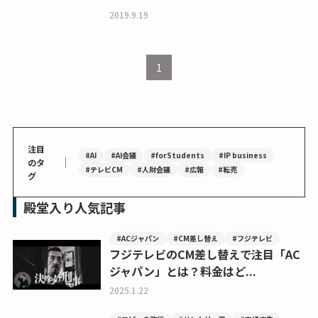
2019.9.19
1
注目
#AI
#AI会議
#forStudents
#IP business
｜
のタ
#テレビCM
#人財会議
#広報
#転売
グ
殿堂入り人気記事
#ACジャパン
#CM差し替え
#フジテレビ
フジテレビのCM差し替えで注目「AC
ジャパン」とは？料金はど...
2025.1.22