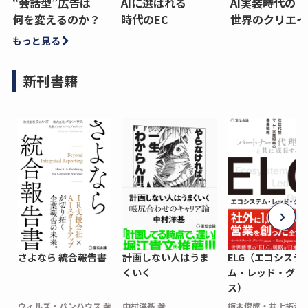
“会話型”広告は
AIに選ばれる
AI実装時代の
何を変えるのか？
時代のEC
世界のクリエイ
もっと見る
新刊書籍
さよなら 統合報告書
計画しない人はうま
ELG（エコシステ
くいく
ム・レッド・グロ
ス）
ウィルズ・パンハウス 著
中村洋基 著
梅木俊成・井上拓海 