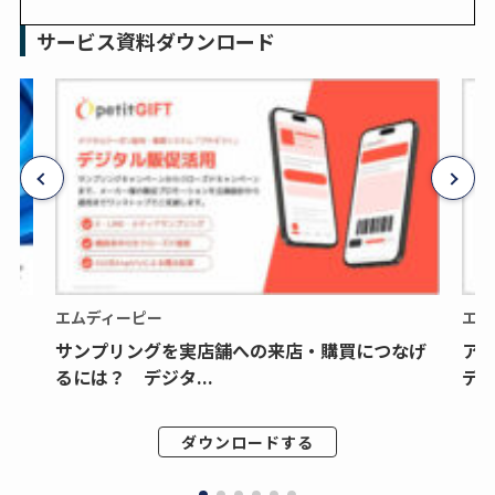
サービス資料ダウンロード
エムディーピー
エム
サンプリングを実店舗への来店・購買につなげ
ア
るには？ デジタ...
デジ
ダウンロードする