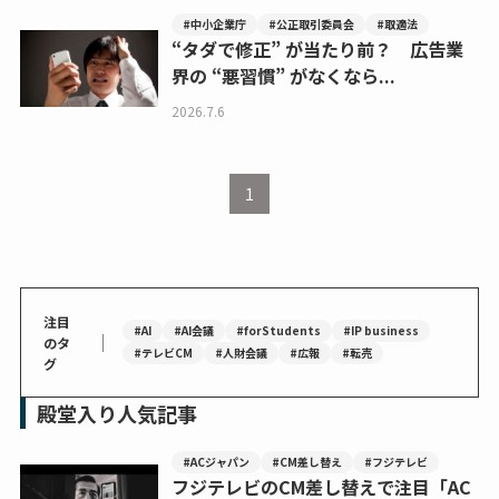
#中小企業庁
#公正取引委員会
#取適法
“タダで修正” が当たり前？ 広告業
界の “悪習慣” がなくなら...
2026.7.6
1
注目
#AI
#AI会議
#forStudents
#IP business
｜
のタ
#テレビCM
#人財会議
#広報
#転売
グ
殿堂入り人気記事
#ACジャパン
#CM差し替え
#フジテレビ
フジテレビのCM差し替えで注目「AC