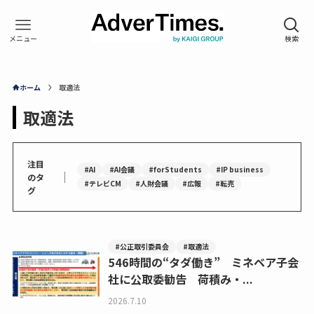
ホーム
取適法
取適法
注目
#AI
#AI会議
#forStudents
#IP business
｜
のタ
#テレビCM
#人財会議
#広報
#転売
グ
#公正取引委員会
#取適法
546時間の“タダ働き” ミネベア子会
社に公取委勧告 荷積み・...
2026.7.10