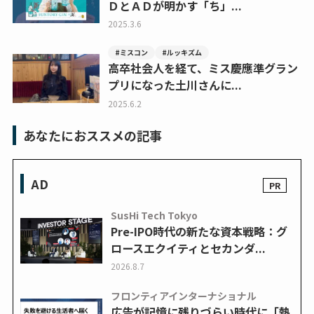
ＤとＡＤが明かす「ち」...
2025.3.6
#ミスコン
#ルッキズム
高卒社会人を経て、ミス慶應準グラン
プリになった土川さんに...
2025.6.2
あなたにおススメの記事
AD
SusHi Tech Tokyo
Pre-IPO時代の新たな資本戦略：グ
ロースエクイティとセカンダ...
2026.8.7
フロンティアインターナショナル
広告が記憶に残りづらい時代に「熱