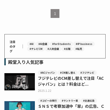
1
注目
#AI
#AI会議
#forStudents
#IP business
｜
のタ
#テレビCM
#人財会議
#広報
#転売
グ
殿堂入り人気記事
#ACジャパン
#CM差し替え
#フジテレビ
フジテレビのCM差し替えで注目「AC
ジャパン」とは？料金はど...
2025.1.22
#コピーの改行
#サントリー翠
#交通広告
ＳＮＳで考察加速中「翠」の広告、Ｃ