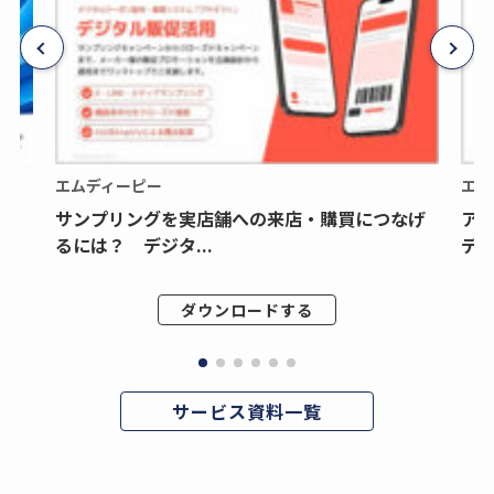
エムディーピー
エム
サンプリングを実店舗への来店・購買につなげ
ア
るには？ デジタ...
デジ
ダウンロードする
サービス資料一覧