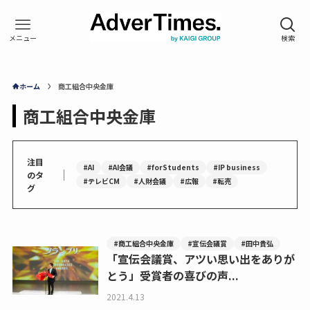
ホーム
商工組合中央金庫
商工組合中央金庫
注目
#AI
#AI会議
#forStudents
#IP business
｜
のタ
#テレビCM
#人財会議
#広報
#転売
グ
#商工組合中央金庫
#宣伝会議賞
#田中貴弘
「宣伝会議賞、アツい思い出をありが
とう」受賞者の喜びの声...
2021.4.13