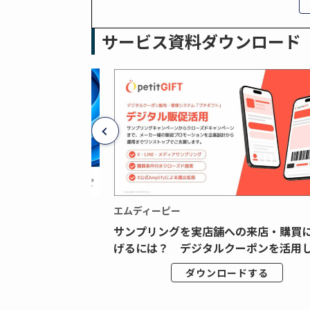
サービス資料ダウンロード
エムディーピー
広告データの“可視
サンプリングを実店舗への来店・購買
ジタル広告内製...
げるには？ デジタルクーポンを活用し.
ドする
ダウンロードする