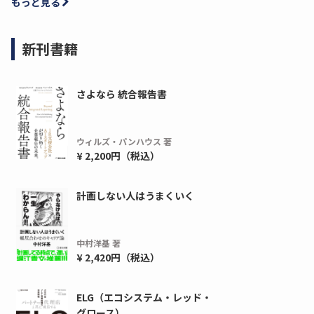
もっと見る
新刊書籍
さよなら 統合報告書
ウィルズ・パンハウス 著
¥ 2,200円（税込）
計画しない人はうまくいく
ディーピー
ガラパゴス
間1,000万本以上の配布実績！】デジタ
導入率87%でも期
中村洋基 著
ーポンを活用した販促キャンペーンを...
AIを「売上」につ
¥ 2,420円（税込）
デ...
ダウンロードする
ダウ
ELG（エコシステム・レッド・
グロース）