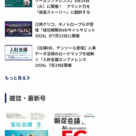
リーカンファレンス」8月25日
（火）に開催！ ブランド力を
「成長ストーリー」に翻訳する
江崎グリコ、キノトロープらが登
壇「成功戦略Webサイトサミット
2026」が7月22日に開催
【日揮HD、デンソーら登壇】人事
データ活用のロードマップを紐解
く「人財会議カンファレンス
2026」7月29日開催
もっと見る
雑誌・最新号