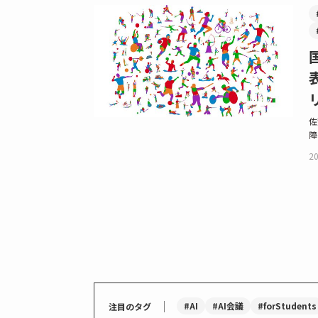
佐
障
20
｜
#AI
#AI会議
#forStudents
注目のタグ