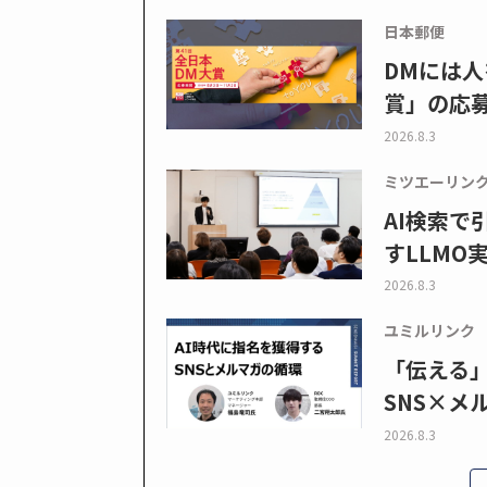
日本郵便
DMには人
賞」の応
2026.8.3
ミツエーリン
AI検索
すLLMO
2026.8.3
ユミルリンク
「伝える
SNS×メ
2026.8.3