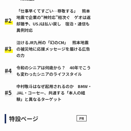
「仕事早くてすごい…尊敬する」 熊本
地震で企業の“神対応”相次ぐ ゲオは返
却猶予、USJは払い戻し 宿泊・通信も
異例対応
泣けるJR九州の「幻のCM」 熊本地震
の被災地に応援メッセージを届ける広告
の力
令和のシニアは何歳から？ 40年でこう
も変わったシニアのライフスタイル
中村敬斗はなぜ起用されるのか BMW・
JAL・コーセー、共通する「本人の経
験」と異なるターゲット
特設ページ