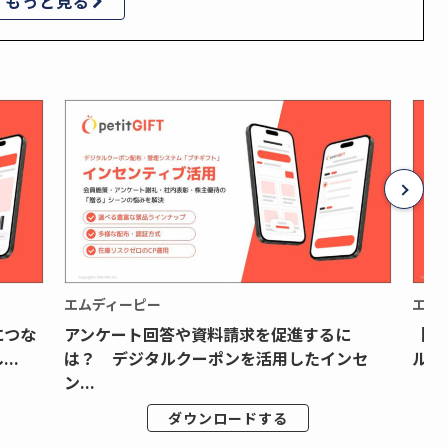
もっと見る
エムディーピー
エム
につな
アンケート回答や資料請求を促進するに
【月
..
は？ デジタルクーポンを活用したインセ
ルク
ン...
ダウンロードする