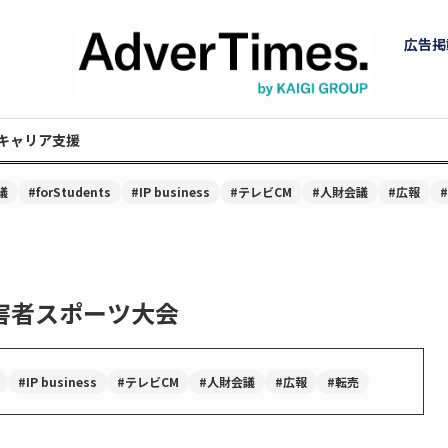
広告掲
キャリア支援
議
#forStudents
#IP business
#テレビCM
#人財会議
#広報
害者スポーツ大会
#IP business
#テレビCM
#人財会議
#広報
#転売