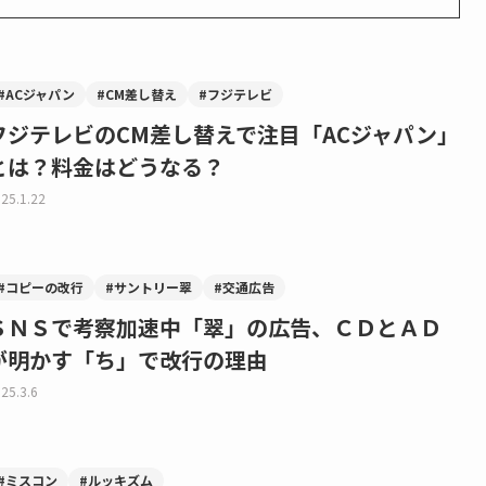
#ACジャパン
#CM差し替え
#フジテレビ
フジテレビのCM差し替えで注目「ACジャパン」
とは？料金はどうなる？
25.1.22
#コピーの改行
#サントリー翠
#交通広告
ＳＮＳで考察加速中「翠」の広告、ＣＤとＡＤ
が明かす「ち」で改行の理由
25.3.6
#ミスコン
#ルッキズム