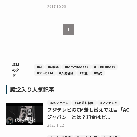
2017.10.25
1
注目
#AI
#AI会議
#forStudents
#IP business
｜
のタ
#テレビCM
#人財会議
#広報
#転売
グ
殿堂入り人気記事
#ACジャパン
#CM差し替え
#フジテレビ
フジテレビのCM差し替えで注目「AC
ジャパン」とは？料金はど...
2025.1.22