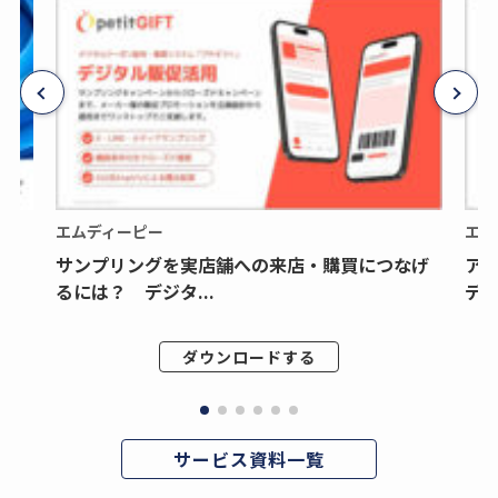
エムディーピー
エム
サンプリングを実店舗への来店・購買につなげ
ア
るには？ デジタ...
デジ
ダウンロードする
サービス資料一覧