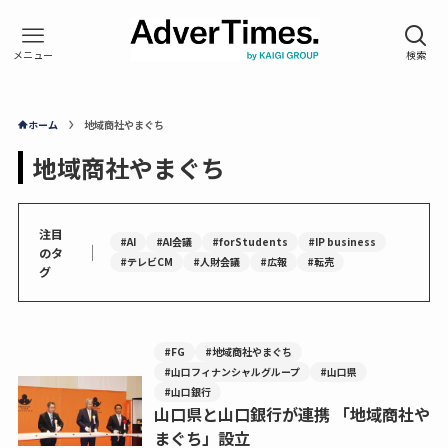
ホーム
地域商社やまぐち
地域商社やまぐち
注目
#AI
#AI会議
#forStudents
#IP business
｜
のタ
#テレビCM
#人財会議
#広報
#転売
グ
#FG
#地域商社やまぐち
#山口フィナンシャルグループ
#山口県
#山口銀行
山口県と山口銀行が連携 「地域商社や
まぐち」設立