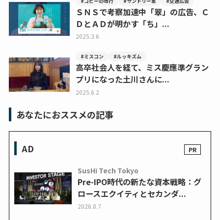
#コピーの改行
#サントリー翠
#交通広告
ＳＮＳで考察加速中「翠」の広告、Ｃ
ＤとＡＤが明かす「ち」...
2025.3.6
#ミスコン
#ルッキズム
高卒社会人を経て、ミス慶應準グラン
プリになった土川さんに...
2025.6.2
あなたにおススメの記事
AD
SusHi Tech Tokyo
Pre-IPO時代の新たな資本戦略：グ
ロースエクイティとセカンダ...
2026.8.7