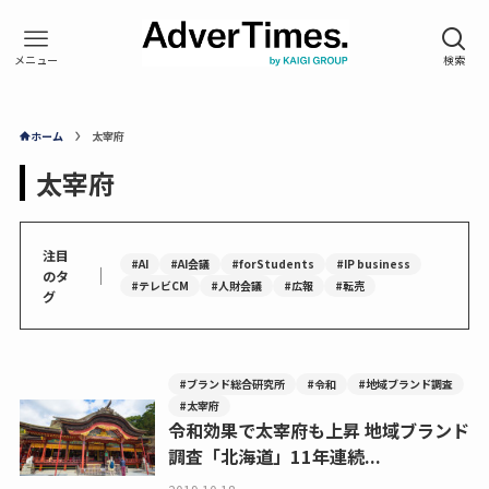
ホーム
太宰府
太宰府
注目
#AI
#AI会議
#forStudents
#IP business
｜
のタ
#テレビCM
#人財会議
#広報
#転売
グ
#ブランド総合研究所
#令和
#地域ブランド調査
#太宰府
令和効果で太宰府も上昇 地域ブランド
調査「北海道」11年連続...