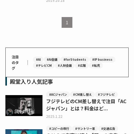
2019.10.18
1
注目
#AI
#AI会議
#forStudents
#IP business
｜
のタ
#テレビCM
#人財会議
#広報
#転売
グ
殿堂入り人気記事
#ACジャパン
#CM差し替え
#フジテレビ
フジテレビのCM差し替えで注目「AC
ジャパン」とは？料金はど...
2025.1.22
#コピーの改行
#サントリー翠
#交通広告