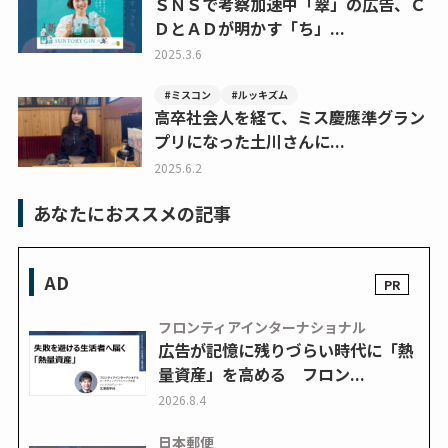
ＳＮＳで考察加速中「翠」の広告、Ｃ
ＤとＡＤが明かす「ち」...
2025.3.6
#ミスコン
#ルッキズム
高卒社会人を経て、ミス慶應準グラン
プリになった土川さんに...
2025.6.2
あなたにおススメの記事
AD
フロンティアインターナショナル
広告が記憶に残りづらい時代に「熱
量資産」を高める フロン...
2026.8.4
日本郵便