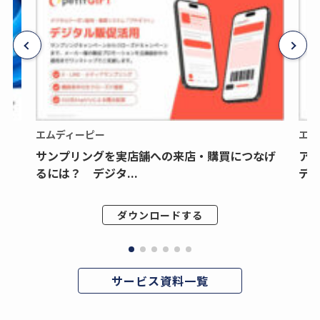
エムディーピー
エム
サンプリングを実店舗への来店・購買につなげ
ア
るには？ デジタ...
デジ
ダウンロードする
サービス資料一覧