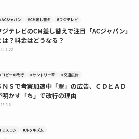
#ACジャパン
#CM差し替え
#フジテレビ
フジテレビのCM差し替えで注目「ACジャパン」
とは？料金はどうなる？
25.1.22
#コピーの改行
#サントリー翠
#交通広告
ＳＮＳで考察加速中「翠」の広告、ＣＤとＡＤ
が明かす「ち」で改行の理由
25.3.6
#ミスコン
#ルッキズム