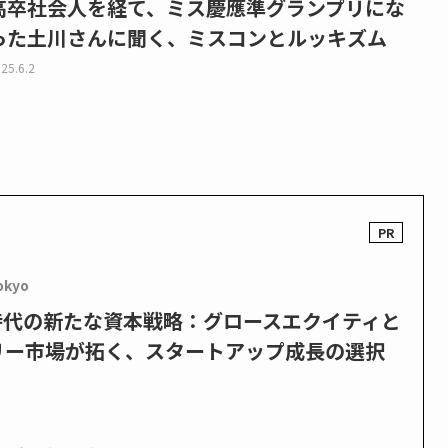
高卒社会人を経て、ミス慶應準グランプリにな
った土川さんに聞く、ミスコンとルッキズム
25.6.2
okyo
PO時代の新たな資本戦略：グロースエクイティと
リー市場が拓く、スタートアップ成長の選択