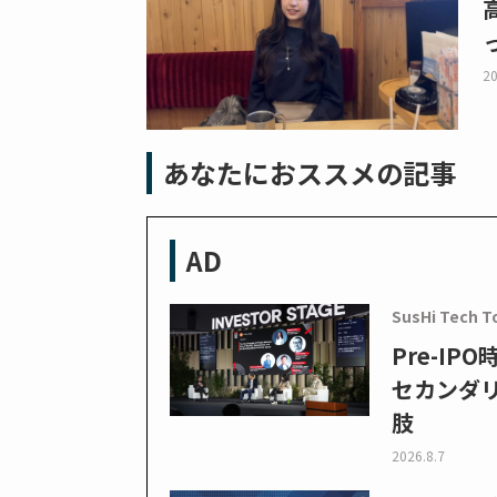
20
あなたにおススメの記事
AD
SusHi Tech T
Pre-I
セカンダ
肢
2026.8.7