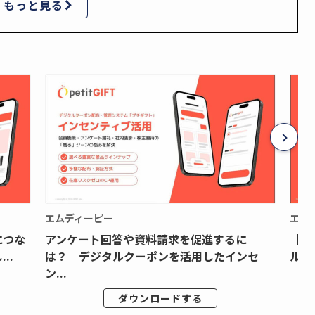
もっと見る
エムディーピー
エム
につな
アンケート回答や資料請求を促進するに
【月
..
は？ デジタルクーポンを活用したインセ
ルク
ン...
ダウンロードする