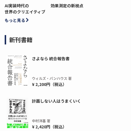
AI実装時代の
効果測定の新視点
世界のクリエイティブ
もっと見る
新刊書籍
さよなら 統合報告書
ウィルズ・パンハウス 著
¥ 2,200円（税込）
ディーピー
ガラパゴス
間1,000万本以上の配布実績！】デジタ
導入率87%でも期
計画しない人はうまくいく
ーポンを活用した販促キャンペーンを...
AIを「売上」につ
デ...
ダウンロードする
中村洋基 著
ダウ
¥ 2,420円（税込）