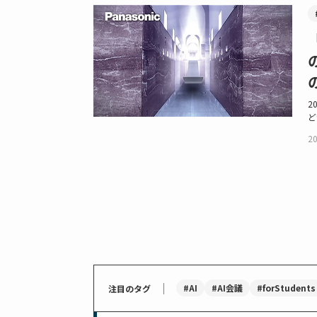
2
ど
20
｜
#AI
#AI会議
#forStudents
注目のタグ