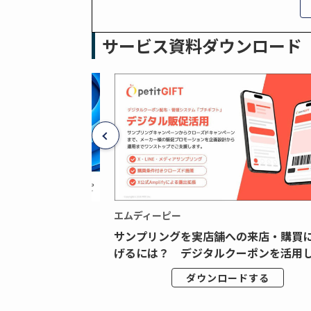
サービス資料ダウンロード
エムディーピー
広告データの“可視
サンプリングを実店舗への来店・購買
ジタル広告内製...
げるには？ デジタルクーポンを活用し.
ドする
ダウンロードする