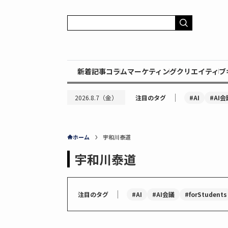
新着記事
コラム
マーケティング
クリエイティブ
｜
#AI
#AI会
2026.8.7（金）
注目のタグ
ホーム
宇和川泰道
宇和川泰道
｜
#AI
#AI会議
#forStudents
注目のタグ