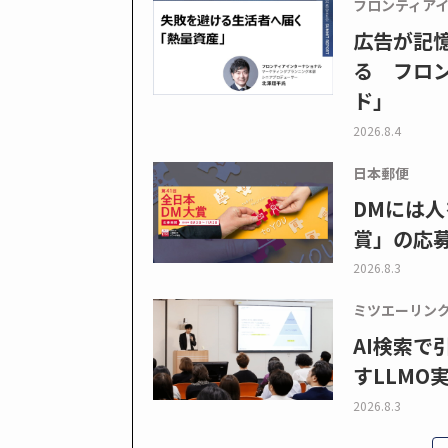
フロンティア
広告が記
る フロン
ド」
2026.8.4
日本郵便
DMには人
賞」の応
2026.8.3
ミツエーリン
AI検索
すLLMO
2026.8.3