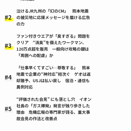
泣けるJR九州の「幻のCM」 熊本地震
の被災地に応援メッセージを届ける広告
の力
ファン付きウエアが「臭すぎる」問題を
クリア “消臭”を備えたワークマン、
120万点超を販売 一般向け攻略の鍵は
「周囲への配慮」か
「仕事早くてすごい…尊敬する」 熊本
地震で企業の“神対応”相次ぐ ゲオは返
却猶予、USJは払い戻し 宿泊・通信も
異例対応
“評価された会見” にも落とし穴 イオン
社長の「ガス爆発」発言が独り歩きした
理由 危機広報の専門家が語る、重大事
故会見の作法と改善点