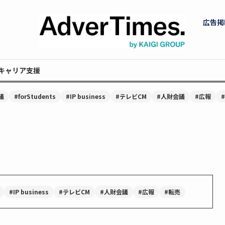
広告掲
キャリア支援
議
#forStudents
#IP business
#テレビCM
#人財会議
#広報
#IP business
#テレビCM
#人財会議
#広報
#転売