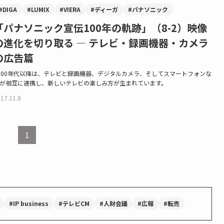
#DIGA
#LUMIX
#VIERA
#ディーガ
#パナソニック
「パナソニック宣伝100年の軌跡」（8-2）映像
の進化を切り取る — テレビ・録画機器・カメラ
の広告篇
000年代以降は、テレビと録画機器、デジタルカメラ、そしてスマートフォンな
が相互に連携し、新しいテレビの楽しみ方が生まれています。
17.11.8
1
#IP business
#テレビCM
#人財会議
#広報
#転売