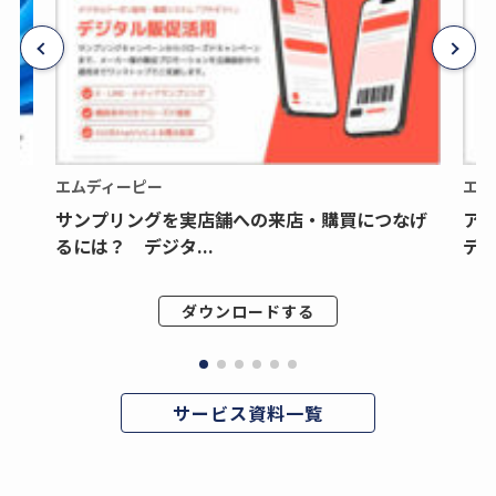
エムディーピー
エム
サンプリングを実店舗への来店・購買につなげ
ア
るには？ デジタ...
デジ
ダウンロードする
サービス資料一覧