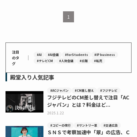
1
注目
#AI
#AI会議
#forStudents
#IP business
｜
のタ
#テレビCM
#人財会議
#広報
#転売
グ
殿堂入り人気記事
#ACジャパン
#CM差し替え
#フジテレビ
フジテレビのCM差し替えで注目「AC
ジャパン」とは？料金はど...
2025.1.22
#コピーの改行
#サントリー翠
#交通広告
ＳＮＳで考察加速中「翠」の広告、Ｃ