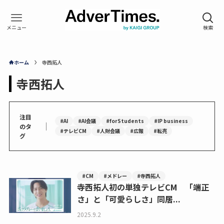
ホーム
寺西拓人
寺西拓人
注目
#AI
#AI会議
#forStudents
#IP business
｜
のタ
#テレビCM
#人財会議
#広報
#転売
グ
#CM
#メドレー
#寺西拓人
寺西拓人初の単独テレビCM 「端正
さ」と「可愛らしさ」同居...
2025.9.2