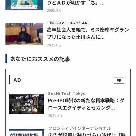
ＤとＡＤが明かす「ち」...
2025.3.6
#ミスコン
#ルッキズム
高卒社会人を経て、ミス慶應準グラン
プリになった土川さんに...
2025.6.2
あなたにおススメの記事
AD
SusHi Tech Tokyo
Pre-IPO時代の新たな資本戦略：グ
ロースエクイティとセカンダ...
2026.8.7
フロンティアインターナショナル
広告が記憶に残りづらい時代に「熱