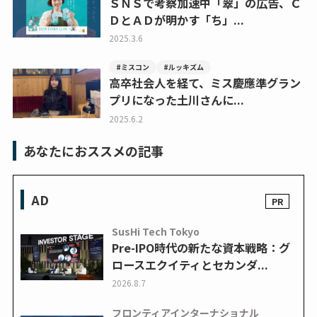
ＳＮＳで考察加速中「翠」の広告、Ｃ
ＤとＡＤが明かす「ち」...
2025.3.6
#ミスコン
#ルッキズム
高卒社会人を経て、ミス慶應準グラン
プリになった土川さんに...
2025.6.2
あなたにおススメの記事
AD
SusHi Tech Tokyo
Pre-IPO時代の新たな資本戦略：グ
ロースエクイティとセカンダ...
2026.8.7
フロンティアインターナショナル