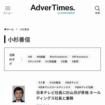
ホーム
小杉善信
小杉善信
注目
#AI
#AI会議
#forStudents
#IP business
｜
のタ
#テレビCM
#人財会議
#広報
#転売
グ
#人事
#小杉善信
#日本テレビ
#日本テレビホールディングス
#日本テレビ社長
日本テレビ社長に杉山氏が昇格 ホール
ディングス社長と兼務