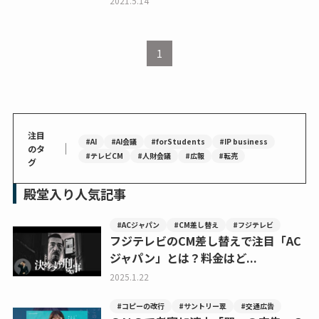
2021.5.14
1
注目
#AI
#AI会議
#forStudents
#IP business
｜
のタ
#テレビCM
#人財会議
#広報
#転売
グ
殿堂入り人気記事
#ACジャパン
#CM差し替え
#フジテレビ
フジテレビのCM差し替えで注目「AC
ジャパン」とは？料金はど...
2025.1.22
#コピーの改行
#サントリー翠
#交通広告