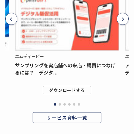
エムディーピー
エム
サンプリングを実店舗への来店・購買につなげ
ア
るには？ デジタ...
デジ
ダウンロードする
サービス資料一覧