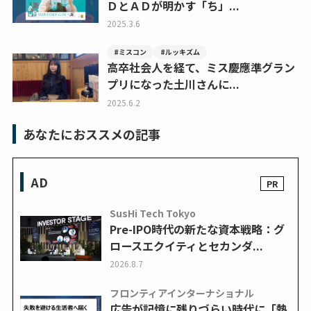
ＤとＡＤが明かす「ち」...
2025.3.6
#ミスコン
#ルッキズム
高卒社会人を経て、ミス慶應準グラン
プリになった土川さんに...
2025.6.2
あなたにおススメの記事
AD
SusHi Tech Tokyo
Pre-IPO時代の新たな資本戦略：グ
ロースエクイティとセカンダ...
2026.8.7
フロンティアインターナショナル
広告が記憶に残りづらい時代に「熱