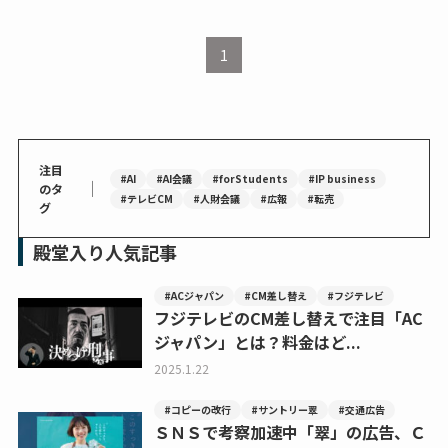
1
注目
#AI
#AI会議
#forStudents
#IP business
｜
のタ
#テレビCM
#人財会議
#広報
#転売
グ
殿堂入り人気記事
#ACジャパン
#CM差し替え
#フジテレビ
フジテレビのCM差し替えで注目「AC
ジャパン」とは？料金はど...
2025.1.22
#コピーの改行
#サントリー翠
#交通広告
ＳＮＳで考察加速中「翠」の広告、Ｃ