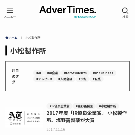
ホーム
小松製作所
小松製作所
注目
#AI
#AI会議
#forStudents
#IP business
｜
のタ
#テレビCM
#人財会議
#広報
#転売
グ
#IR優良企業賞
#塩野義製薬
#小松製作所
2017年度「IR優良企業賞」 小松製作
所、塩野義製薬が大賞
2017.11.16