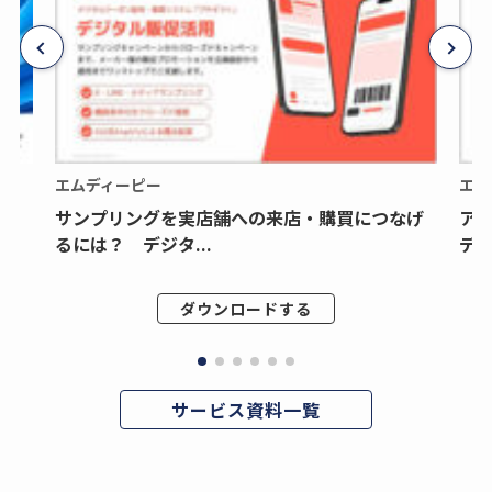
エムディーピー
エム
サンプリングを実店舗への来店・購買につなげ
ア
るには？ デジタ...
デジ
ダウンロードする
サービス資料一覧