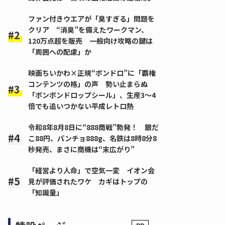
ファン付きウエアが「臭すぎる」問題を
クリア “消臭”を備えたワークマン、
120万点超を販売 一般向け攻略の鍵は
「周囲への配慮」か
映画ちいかわ×正規“ボンドロ”に「覇権
コンテンツの格」の声 勢い止まらぬ
「ボンボンドロップシール」、生産3～4
倍でも追いつかない平成レトロ熱
令和8年8月8日に“888商戦”勃発！ 銀だ
こ88円、パンチョ888g、名鉄は8時8分8
秒発売、まさに商機は“末広がり”
「経営より人命」で空気一変 イオン会
見が評価されたワケ カギはトップの
「知識量」