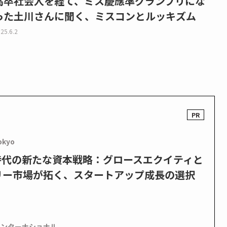
高卒社会人を経て、ミス慶應準グランプリにな
った土川さんに聞く、ミスコンとルッキズム
25.6.2
okyo
PO時代の新たな資本戦略：グロースエクイティと
リー市場が拓く、スタートアップ成長の選択
インターナショナル