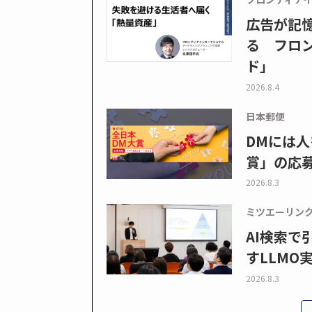
広告が記
る フロン
ド」
2026.8.4
日本郵便
DMには人
賞」の応
2026.8.3
ミツエーリン
AI検索
すLLMO
2026.8.3