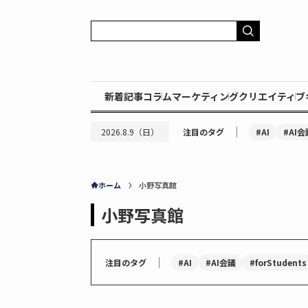
新着記事
コラム
マーケティング
クリエイティブ
｜
#AI
#AI会
2026.8.9（日）
注目のタグ
ホーム
小野写真館
小野写真館
｜
#AI
#AI会議
#forStudents
注目のタグ