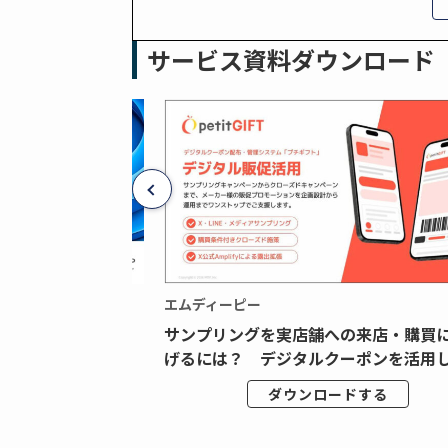
サービス資料ダウンロード
エムディーピー
広告データの“可視
サンプリングを実店舗への来店・購買
ジタル広告内製...
げるには？ デジタルクーポンを活用し.
ドする
ダウンロードする