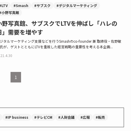
#LTV
#Smash
#サブスク
#デジタルマーケティング
#小野写真館
小野写真館、サブスクでLTVを伸ばし「ハレの
日」需要を増やす
ジタルマーケティング支援などを行うSmashのco-founder 兼 取締役・佐野敏
氏が、ゲストとともにLTVを重視した経営戦略の重要性を考える本企画...
21.4.30
1
#IP business
#テレビCM
#人財会議
#広報
#転売