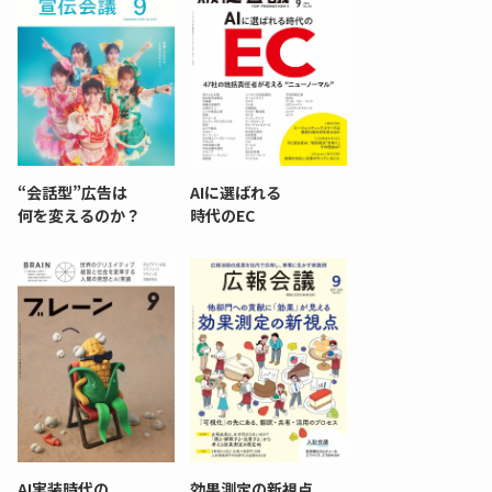
“会話型”広告は
AIに選ばれる
何を変えるのか？
時代のEC
AI実装時代の
効果測定の新視点