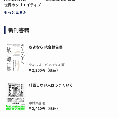
世界のクリエイティブ
もっと見る
新刊書籍
さよなら 統合報告書
ウィルズ・パンハウス 著
¥ 2,200円（税込）
ディーピー
ガラパゴス
計画しない人はうまくいく
間1,000万本以上の配布実績！】デジタ
導入率87%でも期
ーポンを活用した販促キャンペーンを...
AIを「売上」につ
デ...
中村洋基 著
ダウンロードする
¥ 2,420円（税込）
ダウ