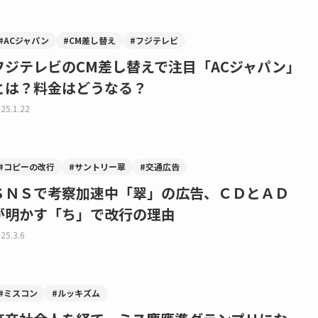
#ACジャパン
#CM差し替え
#フジテレビ
フジテレビのCM差し替えで注目「ACジャパン」
とは？料金はどうなる？
25.1.22
#コピーの改行
#サントリー翠
#交通広告
ＳＮＳで考察加速中「翠」の広告、ＣＤとＡＤ
が明かす「ち」で改行の理由
25.3.6
#ミスコン
#ルッキズム