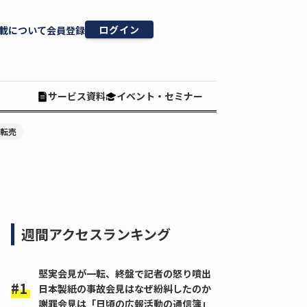
ログイン
載について
会員登録
サービス資料
イベント・セミナー
#転売
週間アクセスランキング
堅実会見が一転、終盤で記者の怒り噴出
日本製紙の事故会見はなぜ紛糾したのか
謝罪会見は「日頃の広報活動の通信簿」