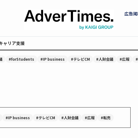
広告掲
キャリア支援
議
#forStudents
#IP business
#テレビCM
#人財会議
#広報
#IP business
#テレビCM
#人財会議
#広報
#転売