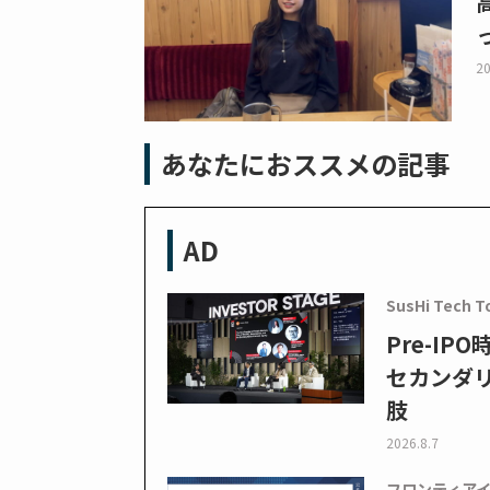
20
あなたにおススメの記事
AD
SusHi Tech T
Pre-I
セカンダ
肢
2026.8.7
フロンティア