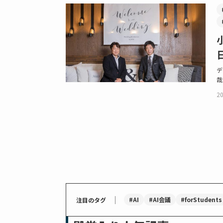
デ
哉
20
｜
#AI
#AI会議
#forStudents
注目のタグ