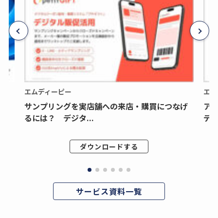
エムディーピー
エム
サンプリングを実店舗への来店・購買につなげ
ア
るには？ デジタ...
デジ
ダウンロードする
サービス資料一覧