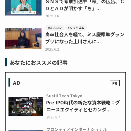
ＳＮＳで考察加速中「翠」の広告、Ｃ
ＤとＡＤが明かす「ち」...
2025.3.6
#ミスコン
#ルッキズム
高卒社会人を経て、ミス慶應準グラン
プリになった土川さんに...
2025.6.2
あなたにおススメの記事
AD
SusHi Tech Tokyo
Pre-IPO時代の新たな資本戦略：グ
ロースエクイティとセカンダ...
2026.8.7
フロンティアインターナショナル