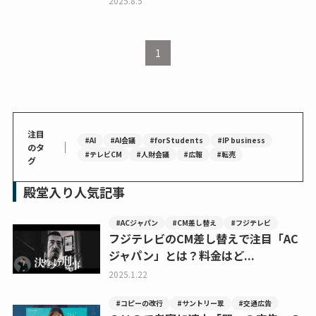
2025.8.5
1
注目
#AI
#AI会議
#forStudents
#IP business
｜
のタ
#テレビCM
#人財会議
#広報
#転売
グ
殿堂入り人気記事
#ACジャパン
#CM差し替え
#フジテレビ
フジテレビのCM差し替えで注目「AC
ジャパン」とは？料金はど...
2025.1.22
#コピーの改行
#サントリー翠
#交通広告