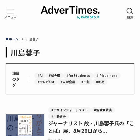
ホーム
川島蓉子
川島蓉子
注目
#AI
#AI会議
#forStudents
#IP business
｜
のタ
#テレビCM
#人財会議
#広報
#転売
グ
#デザインジャーナリスト
#偏愛百貨店
#川島蓉子
ジャーナリスト 故・川島蓉子氏の「こ
とば」展、8月26日から...