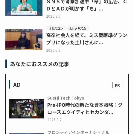
ＳＮＳで考察加速中「翠」の広告、Ｃ
ＤとＡＤが明かす「ち」...
2025.3.6
#ミスコン
#ルッキズム
高卒社会人を経て、ミス慶應準グラン
プリになった土川さんに...
2025.6.2
あなたにおススメの記事
AD
SusHi Tech Tokyo
Pre-IPO時代の新たな資本戦略：グ
ロースエクイティとセカンダ...
2026.8.7
フロンティアインターナショナル