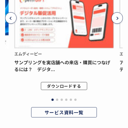
エムディーピー
エム
サンプリングを実店舗への来店・購買につなげ
ア
るには？ デジタ...
デジ
ダウンロードする
サービス資料一覧