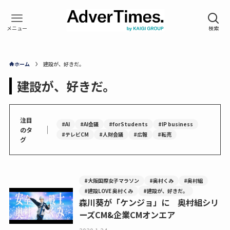
ホーム
建設が、好きだ。
建設が、好きだ。
注目
#AI
#AI会議
#forStudents
#IP business
｜
のタ
#テレビCM
#人財会議
#広報
#転売
グ
#大阪国際女子マラソン
#奥村くみ
#奥村組
#建設LOVE 奥村くみ
#建設が、好きだ。
森川葵が「ケンジョ」に 奥村組シリ
ーズCM&企業CMオンエア