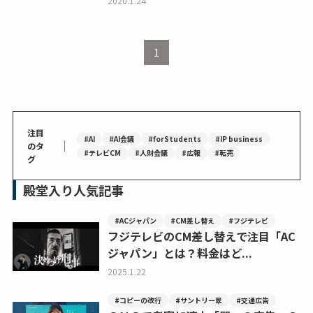
2020.1.24
1
注目
#AI
#AI会議
#forStudents
#IP business
｜
のタ
#テレビCM
#人財会議
#広報
#転売
グ
殿堂入り人気記事
#ACジャパン
#CM差し替え
#フジテレビ
フジテレビのCM差し替えで注目「AC
ジャパン」とは？料金はど...
2025.1.22
#コピーの改行
#サントリー翠
#交通広告