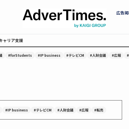
広告掲
キャリア支援
議
#forStudents
#IP business
#テレビCM
#人財会議
#広報
#IP business
#テレビCM
#人財会議
#広報
#転売