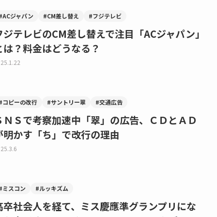
#ACジャパン
#CM差し替え
#フジテレビ
フジテレビのCM差し替えで注目「ACジャパン」
とは？料金はどうなる？
25.1.22
#コピーの改行
#サントリー翠
#交通広告
ＳＮＳで考察加速中「翠」の広告、ＣＤとＡＤ
が明かす「ち」で改行の理由
25.3.6
#ミスコン
#ルッキズム
高卒社会人を経て、ミス慶應準グランプリにな