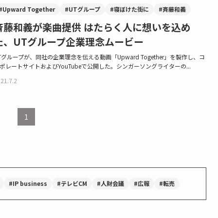
#Upward Together
#UTグループ
#寝ぼけた街に
#斉藤和義
斉藤和義が楽曲提供 はたらく人に想いを込め
た、UTグループ企業理念ムービー
Tグループが、同社の企業理念を伝える動画「Upward Together」を製作し、コ
ポレートサイトおよびYouTubeで公開した。シンガーソングライターの...
21.7.2
1
#IP business
#テレビCM
#人財会議
#広報
#転売