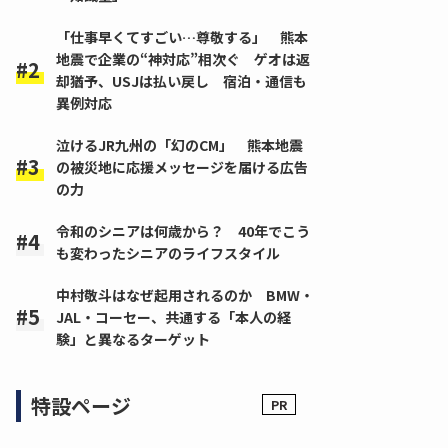
「仕事早くてすごい…尊敬する」 熊本
地震で企業の“神対応”相次ぐ ゲオは返
却猶予、USJは払い戻し 宿泊・通信も
異例対応
泣けるJR九州の「幻のCM」 熊本地震
の被災地に応援メッセージを届ける広告
の力
令和のシニアは何歳から？ 40年でこう
も変わったシニアのライフスタイル
中村敬斗はなぜ起用されるのか BMW・
JAL・コーセー、共通する「本人の経
験」と異なるターゲット
特設ページ