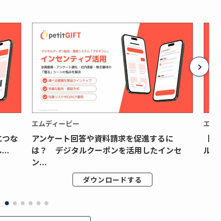
エムディーピー
エム
につな
アンケート回答や資料請求を促進するに
【月
..
は？ デジタルクーポンを活用したインセ
ルク
ン...
ダウンロードする