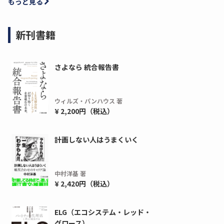
もっと見る
新刊書籍
さよなら 統合報告書
ウィルズ・パンハウス 著
¥ 2,200円（税込）
ディーピー
ガラパゴス
間1,000万本以上の配布実績！】デジタ
導入率87%でも期
計画しない人はうまくいく
ーポンを活用した販促キャンペーンを...
AIを「売上」につ
デ...
ダウンロードする
中村洋基 著
ダウ
¥ 2,420円（税込）
ELG（エコシステム・レッド・
グロース）