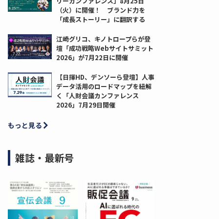
リーカンファレンス」8月25日
（火）に開催！ ブランド力を
「成長ストーリー」に翻訳する
江崎グリコ、キノトロープらが登
壇「成功戦略Webサイトサミット
2026」が7月22日に開催
【日揮HD、デンソーら登壇】人事
データ活用のロードマップを紐解
く「人財会議カンファレンス
2026」7月29日開催
もっと見る
雑誌・最新号