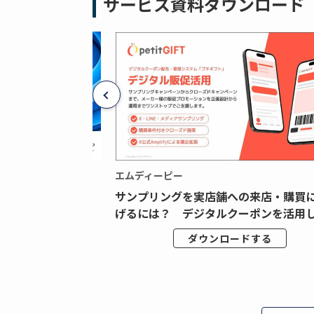
サービス資料ダウンロード
エムディーピー
広告データの“可視
サンプリングを実店舗への来店・購買
ジタル広告内製...
げるには？ デジタルクーポンを活用し.
ドする
ダウンロードする