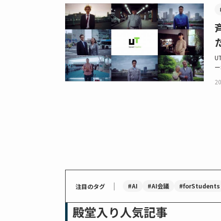
U
ー
20
｜
#AI
#AI会議
#forStudents
注目のタグ
殿堂入り人気記事