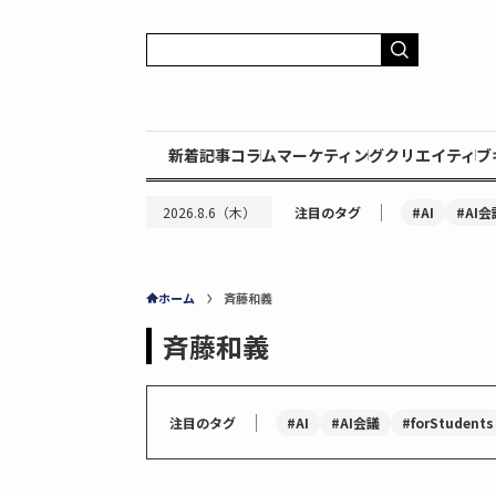
新着記事
コラム
マーケティング
クリエイティブ
｜
#AI
#AI会
2026.8.6（木）
注目のタグ
ホーム
斉藤和義
斉藤和義
｜
#AI
#AI会議
#forStudents
注目のタグ