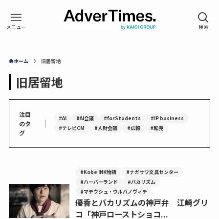
ホーム
旧居留地
旧居留地
注目
#AI
#AI会議
#forStudents
#IP business
｜
のタ
#テレビCM
#人財会議
#広報
#転売
グ
#Kobe INK物語
#ナガサワ文具センター
#ハーバーランド
#バカリズム
#マテウシュ・ウルバノヴィチ
優香とバカリズムの神戸弁 江崎グリ
コ「神戸ローストショコ...