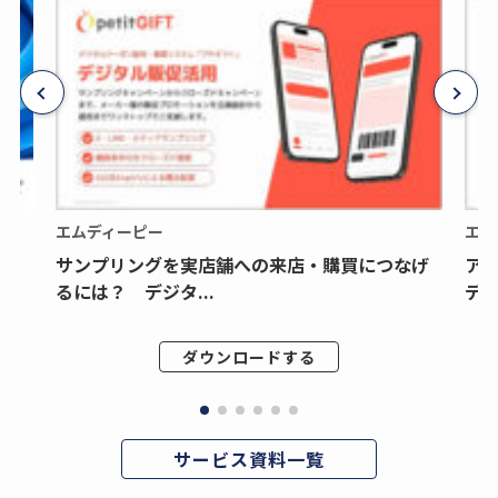
エムディーピー
エム
サンプリングを実店舗への来店・購買につなげ
ア
るには？ デジタ...
デジ
ダウンロードする
サービス資料一覧