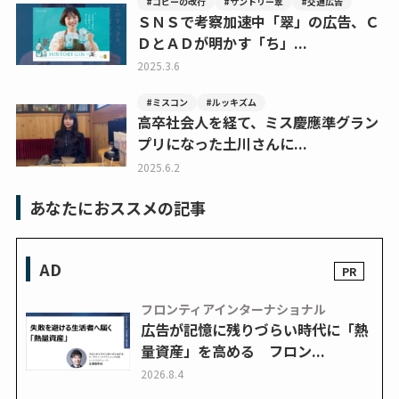
#コピーの改行
#サントリー翠
#交通広告
ＳＮＳで考察加速中「翠」の広告、Ｃ
ＤとＡＤが明かす「ち」...
2025.3.6
#ミスコン
#ルッキズム
高卒社会人を経て、ミス慶應準グラン
プリになった土川さんに...
2025.6.2
あなたにおススメの記事
AD
フロンティアインターナショナル
広告が記憶に残りづらい時代に「熱
量資産」を高める フロン...
2026.8.4