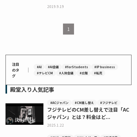
2019.9.19
1
注目
#AI
#AI会議
#forStudents
#IP business
｜
のタ
#テレビCM
#人財会議
#広報
#転売
グ
殿堂入り人気記事
#ACジャパン
#CM差し替え
#フジテレビ
フジテレビのCM差し替えで注目「AC
ジャパン」とは？料金はど...
2025.1.22