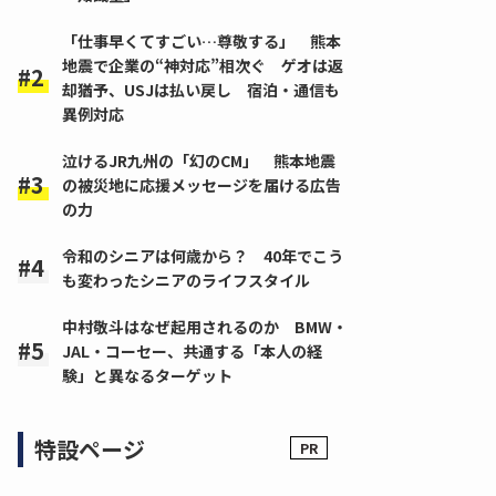
「仕事早くてすごい…尊敬する」 熊本
地震で企業の“神対応”相次ぐ ゲオは返
却猶予、USJは払い戻し 宿泊・通信も
異例対応
泣けるJR九州の「幻のCM」 熊本地震
の被災地に応援メッセージを届ける広告
の力
令和のシニアは何歳から？ 40年でこう
も変わったシニアのライフスタイル
中村敬斗はなぜ起用されるのか BMW・
JAL・コーセー、共通する「本人の経
験」と異なるターゲット
特設ページ