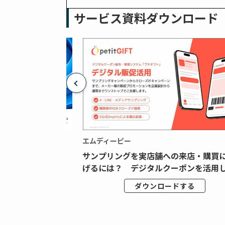
サービス資料ダウンロード
エムディーピー
広告データの“可視
サンプリングを実店舗への来店・購買
ジタル広告内製...
げるには？ デジタルクーポンを活用し.
ドする
ダウンロードする