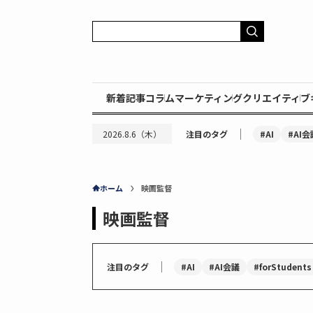
新着記事
コラム
マーケティング
クリエイティブ
｜
#AI
#AI会
2026.8.6（木）
注目のタグ
ホーム
映画監督
映画監督
｜
#AI
#AI会議
#forStudents
注目のタグ