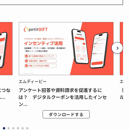
エムディーピー
エム
につな
アンケート回答や資料請求を促進するに
【月
..
は？ デジタルクーポンを活用したインセ
ルク
ン...
ダウンロードする