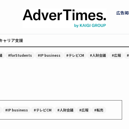
広告掲
キャリア支援
議
#forStudents
#IP business
#テレビCM
#人財会議
#広報
#IP business
#テレビCM
#人財会議
#広報
#転売