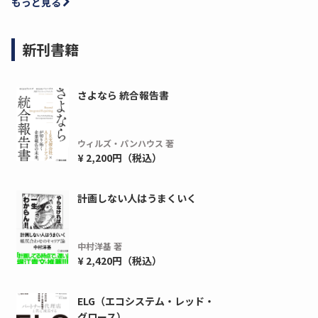
もっと見る
新刊書籍
さよなら 統合報告書
ウィルズ・パンハウス 著
¥ 2,200円（税込）
計画しない人はうまくいく
ディーピー
ガラパゴス
間1,000万本以上の配布実績！】デジタ
導入率87%でも期
ーポンを活用した販促キャンペーンを...
AIを「売上」につ
中村洋基 著
デ...
¥ 2,420円（税込）
ダウンロードする
ダウ
ELG（エコシステム・レッド・
グロース）