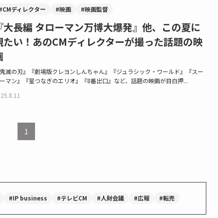
#CMディレクター
#映画
#映画監督
『大長編 タローマン万博大爆発』他、この夏に
観たい！あのCMディレクターが撮った話題の映
画
鬼滅の刃』『劇場版クレヨンしんちゃん』『ジュラシック・ワールド』『スー
ーマン』『星つなぎのエリオ』『8番出口』など、話題の映画が目白押...
25.8.11
1
#IP business
#テレビCM
#人財会議
#広報
#転売