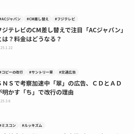
#ACジャパン
#CM差し替え
#フジテレビ
フジテレビのCM差し替えで注目「ACジャパン」
とは？料金はどうなる？
25.1.22
#コピーの改行
#サントリー翠
#交通広告
ＳＮＳで考察加速中「翠」の広告、ＣＤとＡＤ
が明かす「ち」で改行の理由
25.3.6
#ミスコン
#ルッキズム