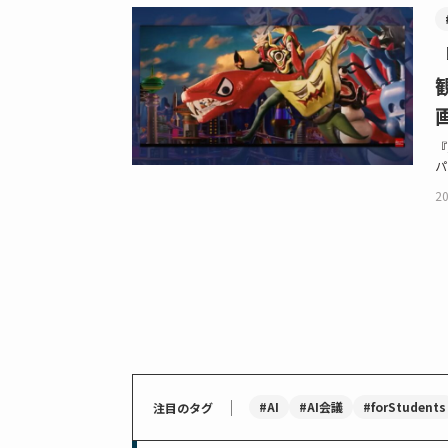
『
パ
20
｜
#AI
#AI会議
#forStudents
注目のタグ