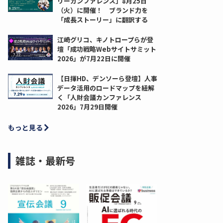
リーカンファレンス」8月25日
（火）に開催！ ブランド力を
「成長ストーリー」に翻訳する
江崎グリコ、キノトロープらが登
壇「成功戦略Webサイトサミット
2026」が7月22日に開催
【日揮HD、デンソーら登壇】人事
データ活用のロードマップを紐解
く「人財会議カンファレンス
2026」7月29日開催
もっと見る
雑誌・最新号