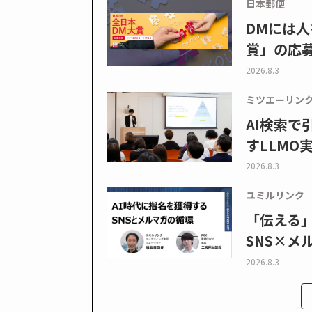
日本郵便
DMには人
賞」の応
2026.8.3
ミツエーリン
AI検索
すLLMO
2026.8.3
ユミルリンク
「伝える
SNS×メ
2026.8.3