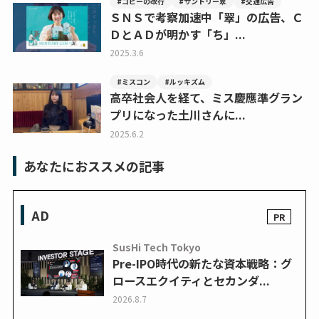
#コピーの改行
#サントリー翠
#交通広告
ＳＮＳで考察加速中「翠」の広告、Ｃ
ＤとＡＤが明かす「ち」...
2025.3.6
#ミスコン
#ルッキズム
高卒社会人を経て、ミス慶應準グラン
プリになった土川さんに...
2025.6.2
あなたにおススメの記事
AD
SusHi Tech Tokyo
Pre-IPO時代の新たな資本戦略：グ
ロースエクイティとセカンダ...
2026.8.7