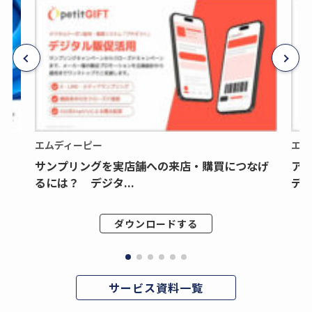
エムディーピー
エム
サンプリングを実店舗への来店・購買につなげ
ア
るには？ デジタ...
デジ
ダウンロードする
サービス資料一覧