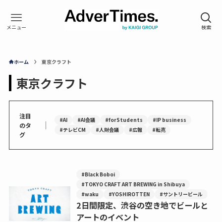
ホーム
東京クラフト
東京クラフト
注目
#AI
#AI会議
#forStudents
#IP business
｜
のタ
#テレビCM
#人財会議
#広報
#転売
グ
#Black Boboi
#TOKYO CRAFT ART BREWING in Shibuya
#waku
#YOSHIROTTEN
#サントリービール
2日間限定、渋谷の空き地でビールと
アートのイベント