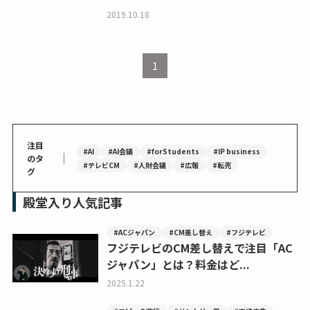
2019.10.18
1
注目
#AI
#AI会議
#forStudents
#IP business
｜
のタ
#テレビCM
#人財会議
#広報
#転売
グ
殿堂入り人気記事
#ACジャパン
#CM差し替え
#フジテレビ
フジテレビのCM差し替えで注目「AC
ジャパン」とは？料金はど...
2025.1.22