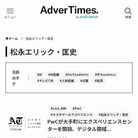
ホーム
松永エリック・匡史
松永エリック・匡史
注目
#AI
#AI会議
#forStudents
#IP business
｜
のタ
#テレビCM
#人財会議
#広報
#転売
グ
#Live JAM
#PwC
#カスタマーエクスペリエンス
#松永エリック・匡史
PwCが大手町にエクスペリエンスセン
ターを開設、デジタル領域...