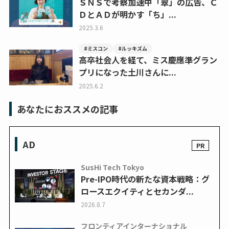
ＳＮＳで考察加速中「翠」の広告、Ｃ
ＤとＡＤが明かす「ち」...
2025.3.6
#ミスコン
#ルッキズム
高卒社会人を経て、ミス慶應準グラン
プリになった土川さんに...
2025.6.2
あなたにおススメの記事
AD
SusHi Tech Tokyo
Pre-IPO時代の新たな資本戦略：グ
ロースエクイティとセカンダ...
2026.8.7
フロンティアインターナショナル