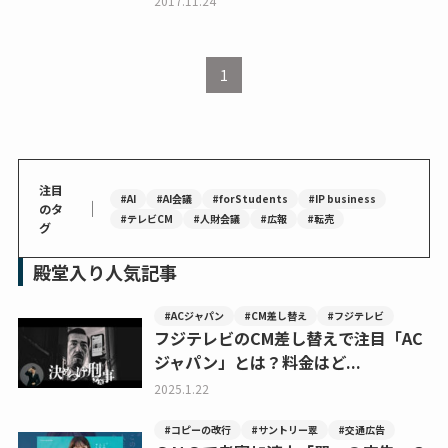
2017.11.24
1
注目
#AI
#AI会議
#forStudents
#IP business
｜
のタ
#テレビCM
#人財会議
#広報
#転売
グ
殿堂入り人気記事
#ACジャパン
#CM差し替え
#フジテレビ
フジテレビのCM差し替えで注目「AC
ジャパン」とは？料金はど...
2025.1.22
#コピーの改行
#サントリー翠
#交通広告