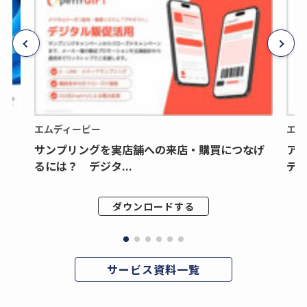
エムディーピー
エム
サンプリングを実店舗への来店・購買につなげ
ア
るには？ デジタ...
デジ
ダウンロードする
サービス資料一覧