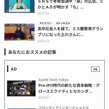
ＳＮＳで考察加速中「翠」の広告、Ｃ
ＤとＡＤが明かす「ち」...
2025.3.6
#ミスコン
#ルッキズム
高卒社会人を経て、ミス慶應準グラン
プリになった土川さんに...
2025.6.2
あなたにおススメの記事
AD
SusHi Tech Tokyo
Pre-IPO時代の新たな資本戦略：グ
ロースエクイティとセカンダ...
2026.8.7
フロンティアインターナショナル