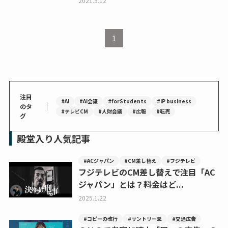
2021.5.12
1
注目
#AI
#AI会議
#forStudents
#IP business
｜
のタ
#テレビCM
#人財会議
#広報
#転売
グ
殿堂入り人気記事
#ACジャパン
#CM差し替え
#フジテレビ
フジテレビのCM差し替えで注目「AC
ジャパン」とは？料金はど...
2025.1.22
#コピーの改行
#サントリー翠
#交通広告