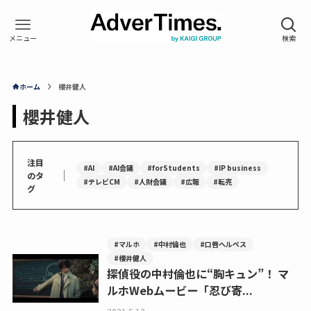
ホーム
櫻井健人
櫻井健人
注目
#AI
#AI会議
#forStudents
#IP business
｜
のタ
#テレビCM
#人財会議
#広報
#転売
グ
#マルホ
#中村倫也
#口唇ヘルペス
#櫻井健人
探偵役の中村倫也に“胸キュン”！ マ
ルホWebムービー「忍び寄...