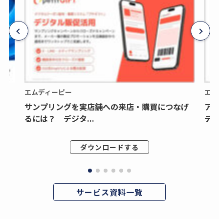
エムディーピー
エム
サンプリングを実店舗への来店・購買につなげ
ア
るには？ デジタ...
デジ
ダウンロードする
サービス資料一覧