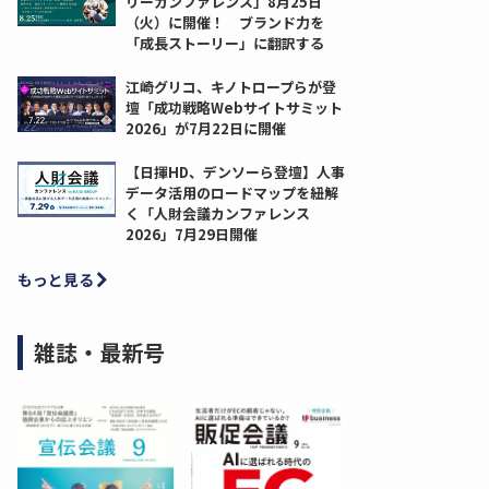
リーカンファレンス」8月25日
（火）に開催！ ブランド力を
「成長ストーリー」に翻訳する
江崎グリコ、キノトロープらが登
壇「成功戦略Webサイトサミット
2026」が7月22日に開催
【日揮HD、デンソーら登壇】人事
データ活用のロードマップを紐解
く「人財会議カンファレンス
2026」7月29日開催
もっと見る
雑誌・最新号