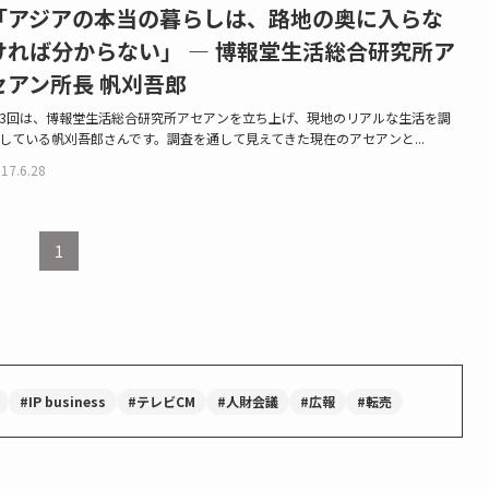
「アジアの本当の暮らしは、路地の奥に入らな
ければ分からない」 — 博報堂生活総合研究所ア
セアン所長 帆刈吾郎
3回は、博報堂生活総合研究所アセアンを立ち上げ、現地のリアルな生活を調
している帆刈吾郎さんです。調査を通して見えてきた現在のアセアンと...
17.6.28
1
#IP business
#テレビCM
#人財会議
#広報
#転売