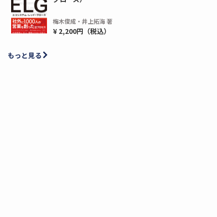
梅木俊成・井上拓海 著
¥ 2,200円（税込）
もっと見る
ディーピー
ガラパゴス
間1,000万本以上の配布実績！】デジタ
導入率87%でも期
ーポンを活用した販促キャンペーンを...
AIを「売上」につ
デ...
ダウンロードする
ダウ