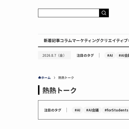
新着記事
コラム
マーケティング
クリエイティブ
｜
#AI
#AI会
2026.8.7（金）
注目のタグ
ホーム
熱熱トーク
熱熱トーク
｜
#AI
#AI会議
#forStudents
注目のタグ