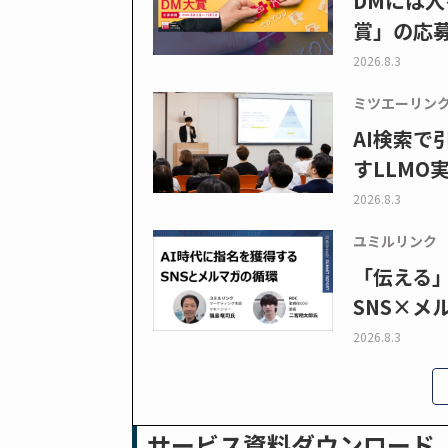
DMには人
賞」の応
2026.8.3
ミツエーリン
AI検索
すLLMO
2026.8.3
ユミルリンク
「伝える
SNS×メ
2026.8.3
サービス資料ダウンロード