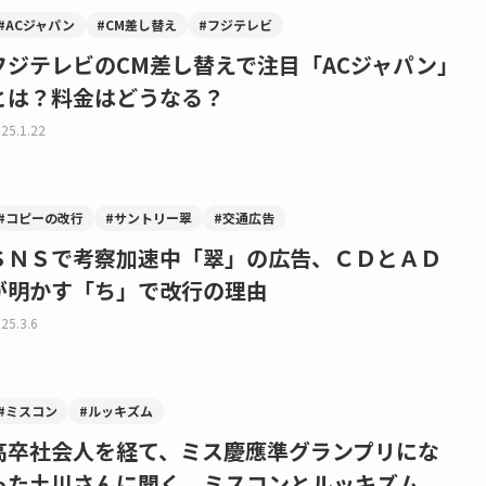
#ACジャパン
#CM差し替え
#フジテレビ
フジテレビのCM差し替えで注目「ACジャパン」
とは？料金はどうなる？
25.1.22
#コピーの改行
#サントリー翠
#交通広告
ＳＮＳで考察加速中「翠」の広告、ＣＤとＡＤ
が明かす「ち」で改行の理由
25.3.6
#ミスコン
#ルッキズム
高卒社会人を経て、ミス慶應準グランプリにな
った土川さんに聞く、ミスコンとルッキズム