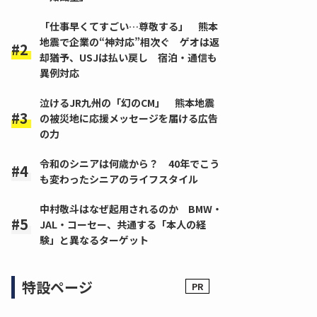
「仕事早くてすごい…尊敬する」 熊本
地震で企業の“神対応”相次ぐ ゲオは返
却猶予、USJは払い戻し 宿泊・通信も
異例対応
泣けるJR九州の「幻のCM」 熊本地震
の被災地に応援メッセージを届ける広告
の力
令和のシニアは何歳から？ 40年でこう
も変わったシニアのライフスタイル
中村敬斗はなぜ起用されるのか BMW・
JAL・コーセー、共通する「本人の経
験」と異なるターゲット
特設ページ