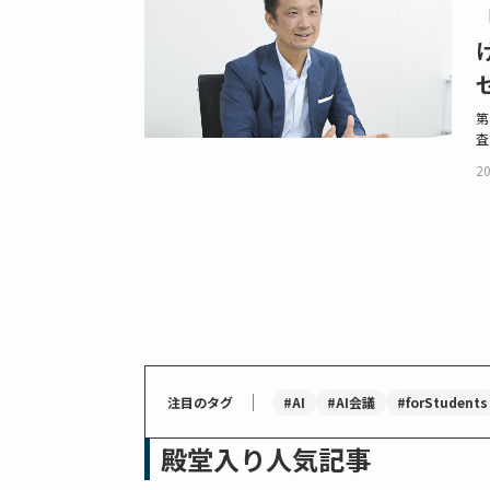
第
査
20
｜
#AI
#AI会議
#forStudents
注目のタグ
殿堂入り人気記事