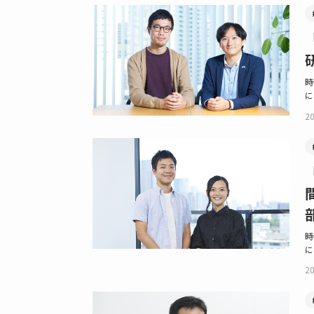
時
に
20
時
に
20