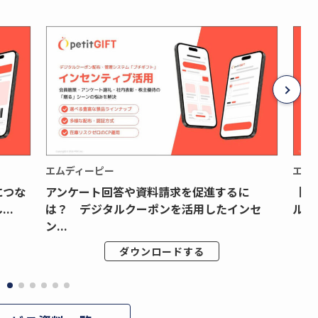
エムディーピー
エム
につな
アンケート回答や資料請求を促進するに
【月
..
は？ デジタルクーポンを活用したインセ
ルク
ン...
ダウンロードする