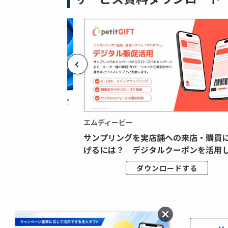
エムディーピー
広告データの“可視
サンプリングを実店舗への来店・購買
ジタル広告内製...
げるには？ デジタルクーポンを活用し.
ドする
ダウンロードする