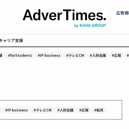
広告掲
キャリア支援
議
#forStudents
#IP business
#テレビCM
#人財会議
#広報
#IP business
#テレビCM
#人財会議
#広報
#転売