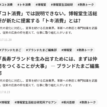
#コト消費
#トキ消費
#博報堂
#博報堂生活総研
#熱熱トーク
「コト消費」では説明できない。博報堂生活総
研が新たに提案する「トキ消費」とは?
代の変化に対応し、変革を続ける広告業界。革新への熱狂と専門知識を武器
、従来の広告の枠を超えて、仕事に取り組む人がいます。
17.11.20
#ブランドたまご
#ブランドたまご編集部
#博報堂
#熱熱トーク
「長寿ブランドを生み出すためには、まずは仲
間をつくることが大事」 — ブランドたまご編集
部
代の変化に対応し、変革を続ける広告業界。革新への熱狂と専門知識を武器
、従来の広告の枠を超えて、仕事に取り組む人がいます。
17.8.23
#博報堂
#博報堂生活総合研究所アセアン
#帆刈吾郎
#熱熱トーク