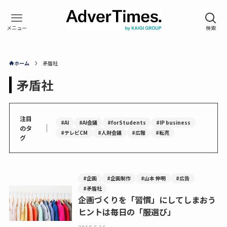
ホーム
矛盾社
矛盾社
注目
#AI
#AI会議
#forStudents
#IP business
｜
のタ
#テレビCM
#人財会議
#広報
#転売
グ
#企画
#企画制作
#山本 伸明
#広告
#矛盾社
企画づくりを「習慣」にしてしまおう
ヒントは毎日の「服選び」