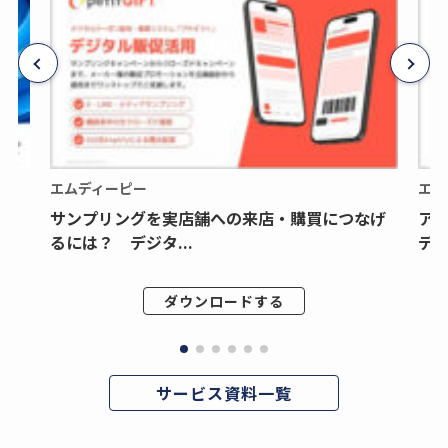
エムディーピー
エム
サンプリングを実店舗への来店・購買につなげ
ア
るには？ デジタ...
デジ
ダウンロードする
サービス資料一覧