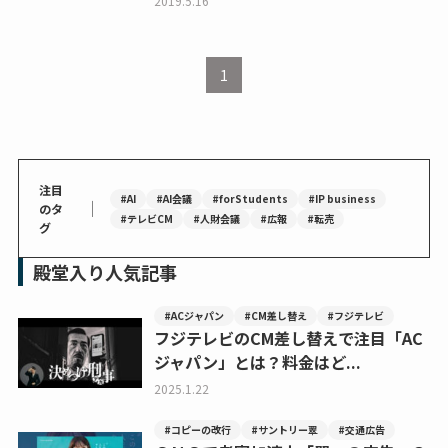
2019.5.16
1
注目
#AI
#AI会議
#forStudents
#IP business
｜
のタ
#テレビCM
#人財会議
#広報
#転売
グ
殿堂入り人気記事
#ACジャパン
#CM差し替え
#フジテレビ
フジテレビのCM差し替えで注目「AC
ジャパン」とは？料金はど...
2025.1.22
#コピーの改行
#サントリー翠
#交通広告