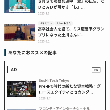
ＳＮＳで考察加速中「翠」の広告、Ｃ
ＤとＡＤが明かす「ち」...
2025.3.6
#ミスコン
#ルッキズム
高卒社会人を経て、ミス慶應準グラン
プリになった土川さんに...
2025.6.2
あなたにおススメの記事
AD
SusHi Tech Tokyo
Pre-IPO時代の新たな資本戦略：グ
ロースエクイティとセカンダ...
2026.8.7
フロンティアインターナショナル