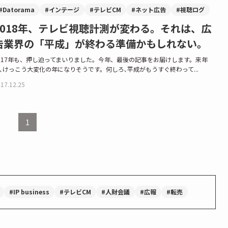
#Datorama
#インテージ
#テレビCM
#ネット広告
#視聴ログ
2018年、テレビ視聴計測が変わる。それは、広
告業界の「平成」が終わる準備かもしれない。
017年も、押し迫ってまいりました。今年、最後の記事をお届けします。来年
､けっこう大変化の年になりそうです。何しろ､平成がもうすぐ終わって...
17.12.25
1
#IP business
#テレビCM
#人財会議
#広報
#転売