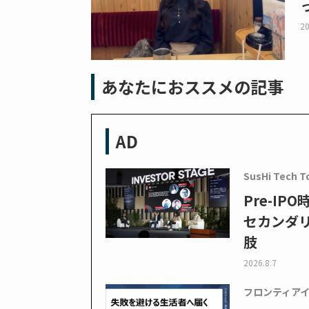
20
あなたにおススメの記事
AD
SusHi Tech T
Pre-I
セカンダ
肢
2026.8.7
フロンティア