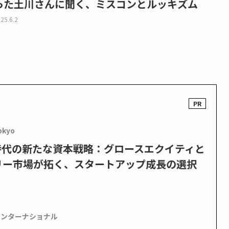
った土川さんに聞く、ミスコンとルッキズム
25.6.2
okyo
PO時代の新たな資本戦略：グロースエクイティと
リー市場が拓く、スタートアップ成長の選択
インターナショナル