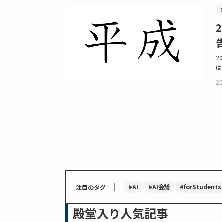
2
は
20
｜
#AI
#AI会議
#forStudents
注目のタグ
殿堂入り人気記事