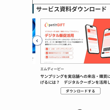
サービス資料ダウンロード
エムディーピー
広告データの“可視
サンプリングを実店舗への来店・購買
ジタル広告内製...
げるには？ デジタルクーポンを活用し.
ドする
ダウンロードする