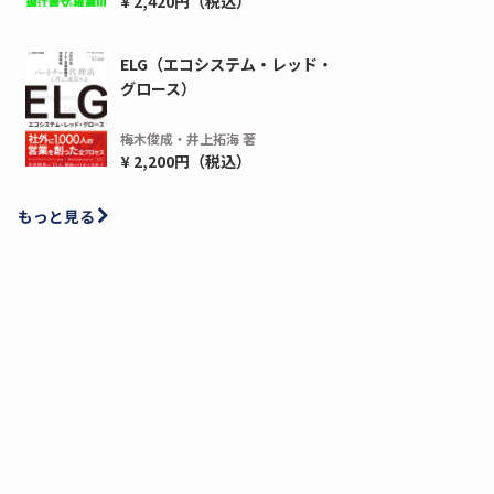
¥ 2,420円（税込）
ELG（エコシステム・レッド・
グロース）
梅木俊成・井上拓海 著
¥ 2,200円（税込）
もっと見る
ディーピー
ガラパゴス
間1,000万本以上の配布実績！】デジタ
導入率87%でも期
ーポンを活用した販促キャンペーンを...
AIを「売上」につ
デ...
ダウンロードする
ダウ