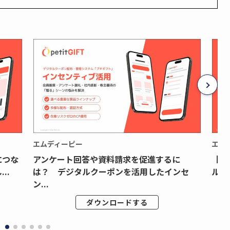
エムディーピー
エム
につな
アンケート回答や資料請求を促進するに
【月
..
は？ デジタルクーポンを活用したインセ
ルク
ン...
ダウンロードする