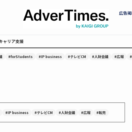
広告掲
キャリア支援
議
#forStudents
#IP business
#テレビCM
#人財会議
#広報
#IP business
#テレビCM
#人財会議
#広報
#転売