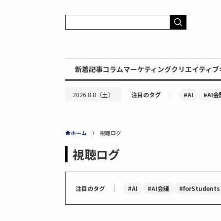
新着記事
コラム
マーケティング
クリエイティブ
｜
#AI
#AI会
2026.8.8（土）
注目のタグ
ホーム
視聴ログ
視聴ログ
｜
#AI
#AI会議
#forStudents
注目のタグ