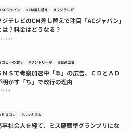
#ACジャパン
#CM差し替え
#フジテレビ
フジテレビのCM差し替えで注目「ACジャパン」
とは？料金はどうなる？
25.1.22
#コピーの改行
#サントリー翠
#交通広告
ＳＮＳで考察加速中「翠」の広告、ＣＤとＡＤ
が明かす「ち」で改行の理由
25.3.6
#ミスコン
#ルッキズム
高卒社会人を経て、ミス慶應準グランプリにな