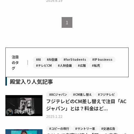
2026.6.19
1
注目
#AI
#AI会議
#forStudents
#IP business
｜
のタ
#テレビCM
#人財会議
#広報
#転売
グ
殿堂入り人気記事
#ACジャパン
#CM差し替え
#フジテレビ
フジテレビのCM差し替えで注目「AC
ジャパン」とは？料金はど...
2025.1.22
#コピーの改行
#サントリー翠
#交通広告