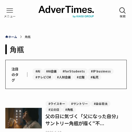
ホーム
角瓶
角瓶
注目
#AI
#AI会議
#forStudents
#IP business
｜
のタ
#テレビCM
#人財会議
#広報
#転売
グ
#ウイスキー
#サントリー
#染谷将太
#父の日
#角瓶
父の日に気づく「父になった自分」
サントリー角瓶が描く“不...