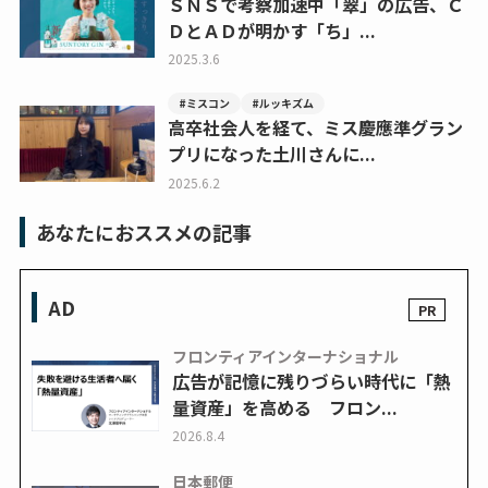
ＳＮＳで考察加速中「翠」の広告、Ｃ
ＤとＡＤが明かす「ち」...
2025.3.6
#ミスコン
#ルッキズム
高卒社会人を経て、ミス慶應準グラン
プリになった土川さんに...
2025.6.2
あなたにおススメの記事
AD
フロンティアインターナショナル
広告が記憶に残りづらい時代に「熱
量資産」を高める フロン...
2026.8.4
日本郵便