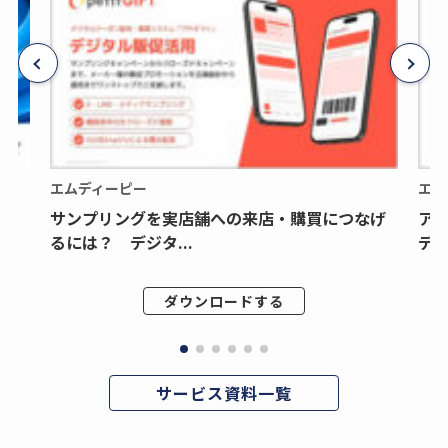
エムディーピー
エム
サンプリングを実店舗への来店・購買につなげ
ア
るには？ デジタ...
デジ
ダウンロードする
サービス資料一覧