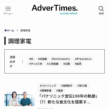
ホーム
調理家電
調理家電
注目
#AI
#AI会議
#forStudents
#IP business
｜
のタ
#テレビCM
#人財会議
#広報
#転売
グ
#パナソニック
#星野知子
#草川 衛
#調理家電
#電通
「パナソニック宣伝100年の軌跡」
（7）新たな食文化を提案す...