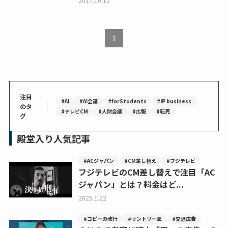
2017.10.10
1
注目
#AI
#AI会議
#forStudents
#IP business
｜
のタ
#テレビCM
#人財会議
#広報
#転売
グ
殿堂入り人気記事
#ACジャパン
#CM差し替え
#フジテレビ
フジテレビのCM差し替えで注目「AC
ジャパン」とは？料金はど...
2025.1.22
#コピーの改行
#サントリー翠
#交通広告