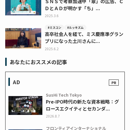
ＳＮＳで考察加速中「翠」の広告、Ｃ
ＤとＡＤが明かす「ち」...
2025.3.6
#ミスコン
#ルッキズム
高卒社会人を経て、ミス慶應準グラン
プリになった土川さんに...
2025.6.2
あなたにおススメの記事
AD
SusHi Tech Tokyo
Pre-IPO時代の新たな資本戦略：グ
ロースエクイティとセカンダ...
2026.8.7
フロンティアインターナショナル