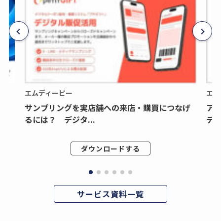
エムディーピー
エム
サンプリングを実店舗への来店・購買につなげ
ア
るには？ デジタ...
デジ
ダウンロードする
サービス資料一覧