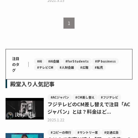
2021.3.15
1
注目
#AI
#AI会議
#forStudents
#IP business
｜
のタ
#テレビCM
#人財会議
#広報
#転売
グ
殿堂入り人気記事
#ACジャパン
#CM差し替え
#フジテレビ
フジテレビのCM差し替えで注目「AC
ジャパン」とは？料金はど...
2025.1.22
#コピーの改行
#サントリー翠
#交通広告