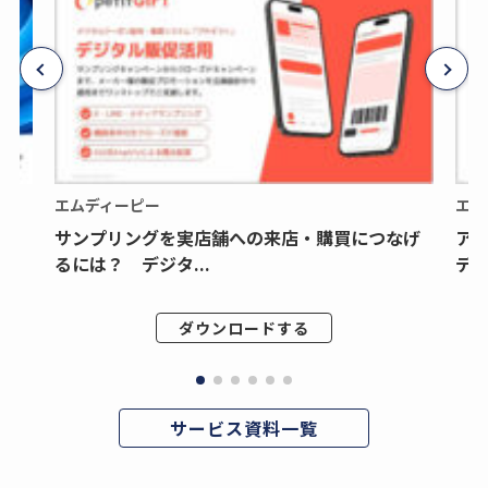
エムディーピー
エム
サンプリングを実店舗への来店・購買につなげ
ア
るには？ デジタ...
デジ
ダウンロードする
サービス資料一覧