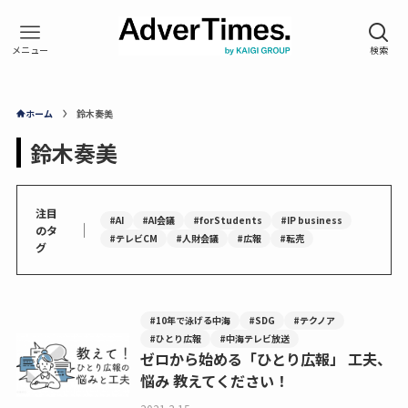
ホーム
鈴木奏美
鈴木奏美
注目
#AI
#AI会議
#forStudents
#IP business
｜
のタ
#テレビCM
#人財会議
#広報
#転売
グ
#10年で泳げる中海
#SDG
#テクノア
#ひとり広報
#中海テレビ放送
ゼロから始める「ひとり広報」 工夫、
悩み 教えてください！