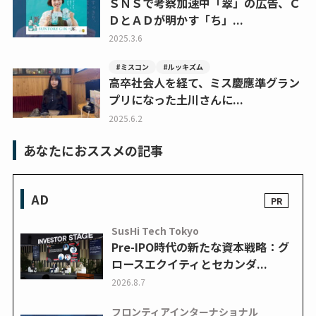
ＳＮＳで考察加速中「翠」の広告、Ｃ
ＤとＡＤが明かす「ち」...
2025.3.6
#ミスコン
#ルッキズム
高卒社会人を経て、ミス慶應準グラン
プリになった土川さんに...
2025.6.2
あなたにおススメの記事
AD
SusHi Tech Tokyo
Pre-IPO時代の新たな資本戦略：グ
ロースエクイティとセカンダ...
2026.8.7
フロンティアインターナショナル