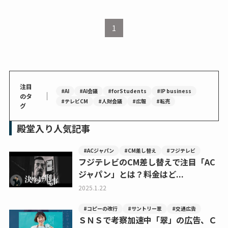
1
注目
#AI
#AI会議
#forStudents
#IP business
｜
のタ
#テレビCM
#人財会議
#広報
#転売
グ
殿堂入り人気記事
#ACジャパン
#CM差し替え
#フジテレビ
フジテレビのCM差し替えで注目「AC
ジャパン」とは？料金はど...
2025.1.22
#コピーの改行
#サントリー翠
#交通広告
ＳＮＳで考察加速中「翠」の広告、Ｃ