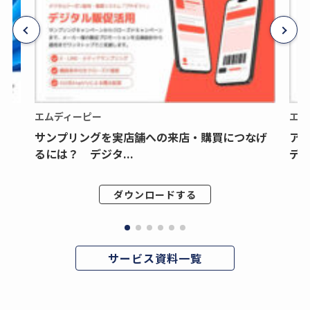
エムディーピー
エム
サンプリングを実店舗への来店・購買につなげ
ア
るには？ デジタ...
デジ
ダウンロードする
サービス資料一覧