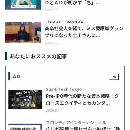
ＤとＡＤが明かす「ち」...
2025.3.6
#ミスコン
#ルッキズム
高卒社会人を経て、ミス慶應準グラン
プリになった土川さんに...
2025.6.2
あなたにおススメの記事
AD
SusHi Tech Tokyo
Pre-IPO時代の新たな資本戦略：グ
ロースエクイティとセカンダ...
2026.8.7
フロンティアインターナショナル
広告が記憶に残りづらい時代に「熱