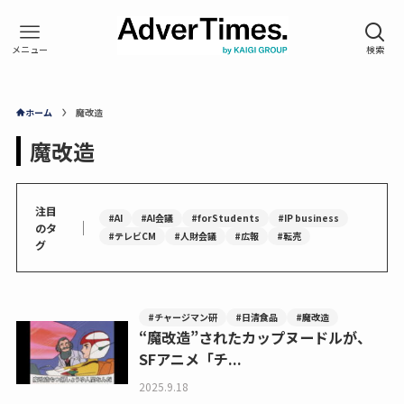
ホーム
魔改造
魔改造
注目
#AI
#AI会議
#forStudents
#IP business
｜
のタ
#テレビCM
#人財会議
#広報
#転売
グ
#チャージマン研
#日清食品
#魔改造
“魔改造”されたカップヌードルが、
SFアニメ「チ...
2025.9.18