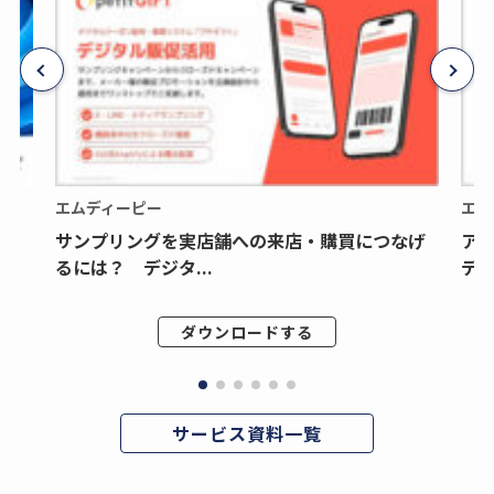
エムディーピー
エム
サンプリングを実店舗への来店・購買につなげ
ア
るには？ デジタ...
デジ
ダウンロードする
サービス資料一覧