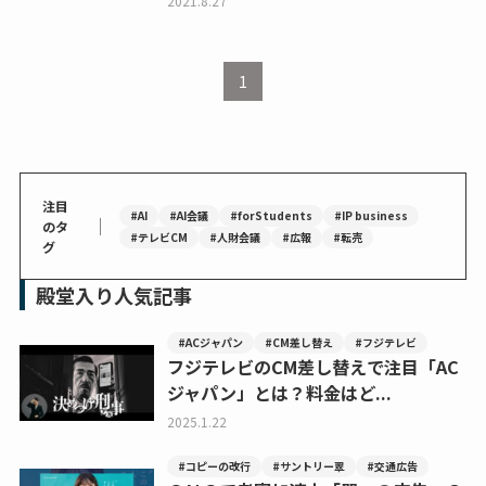
2021.8.27
1
注目
#AI
#AI会議
#forStudents
#IP business
｜
のタ
#テレビCM
#人財会議
#広報
#転売
グ
殿堂入り人気記事
#ACジャパン
#CM差し替え
#フジテレビ
フジテレビのCM差し替えで注目「AC
ジャパン」とは？料金はど...
2025.1.22
#コピーの改行
#サントリー翠
#交通広告