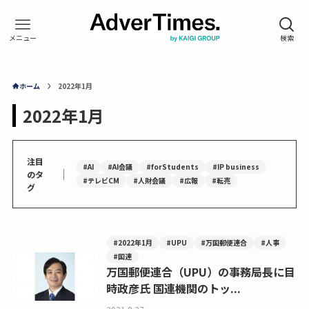
ホーム
2022年1月
2022年1月
注目
#AI
#AI会議
#forStudents
#IP business
｜
のタ
#テレビCM
#人財会議
#広報
#転売
グ
#2022年1月
#UPU
#万国郵便連合
#人事
#国連
万国郵便連合（UPU）の事務局長に目
時政彦氏 国連機関のトッ...