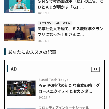
ＳＮＳで考察加速中「翠」の広告、Ｃ
ＤとＡＤが明かす「ち」...
2025.3.6
#ミスコン
#ルッキズム
高卒社会人を経て、ミス慶應準グラン
プリになった土川さんに...
2025.6.2
あなたにおススメの記事
AD
SusHi Tech Tokyo
Pre-IPO時代の新たな資本戦略：グ
ロースエクイティとセカンダ...
2026.8.7
フロンティアインターナショナル