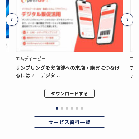
エムディーピー
エム
サンプリングを実店舗への来店・購買につなげ
ア
るには？ デジタ...
デジ
ダウンロードする
サービス資料一覧