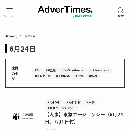
ホーム
6月24日
6月24日
注目
#AI
#AI会議
#forStudents
#IP business
｜
のタ
#テレビCM
#人財会議
#広報
#転売
グ
#6月24日
#7月1日付
#人事
#東急エージェンシー
【人事】東急エージェンシー（6月24
日、7月1日付）