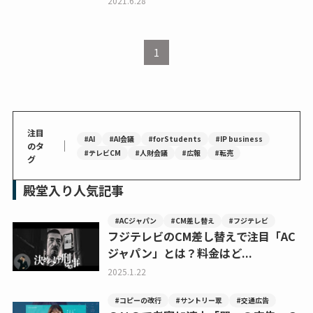
2021.6.28
1
注目
#AI
#AI会議
#forStudents
#IP business
｜
のタ
#テレビCM
#人財会議
#広報
#転売
グ
殿堂入り人気記事
#ACジャパン
#CM差し替え
#フジテレビ
フジテレビのCM差し替えで注目「AC
ジャパン」とは？料金はど...
2025.1.22
#コピーの改行
#サントリー翠
#交通広告