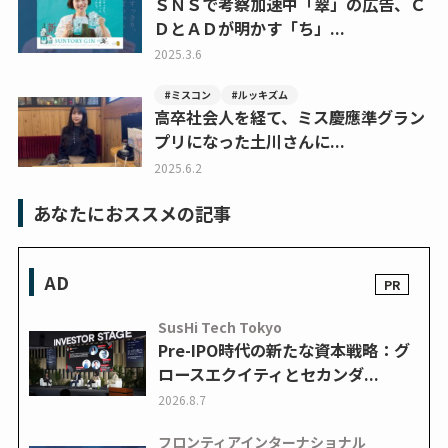
ＳＮＳで考察加速中「翠」の広告、Ｃ
ＤとＡＤが明かす「ち」...
2025.3.6
#ミスコン
#ルッキズム
高卒社会人を経て、ミス慶應準グラン
プリになった土川さんに...
2025.6.2
あなたにおススメの記事
AD
SusHi Tech Tokyo
Pre-IPO時代の新たな資本戦略：グ
ロースエクイティとセカンダ...
2026.8.7
フロンティアインターナショナル