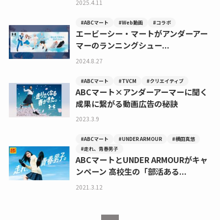
2025.4.11
#ABCマート
#Web動画
#コラボ
エービーシー・マートがアンダーアー
マーのランニングシュー...
2024.8.27
#ABCマート
#TVCM
#クリエイティブ
ABCマート×アンダーアーマーに聞く
成果に繋がる動画広告の秘訣
2023.3.9
#ABCマート
#UNDER ARMOUR
#横田真悠
#走れ、青春男子
ABCマートとUNDER ARMOURがキャ
ンペーン 高校生の「部活ある...
2021.3.12