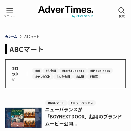
ホーム
ABCマート
ABCマート
注目
#AI
#AI会議
#forStudents
#IP business
｜
のタ
#テレビCM
#人財会議
#広報
#転売
グ
#ABCマート
#ニューバランス
ニューバランスが
「BOYNEXTDOOR」起用のブランド
ムービー公開...