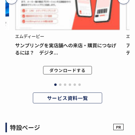
エムディーピー
エム
サンプリングを実店舗への来店・購買につなげ
ア
るには？ デジタ...
デジ
ダウンロードする
サービス資料一覧
特設ページ