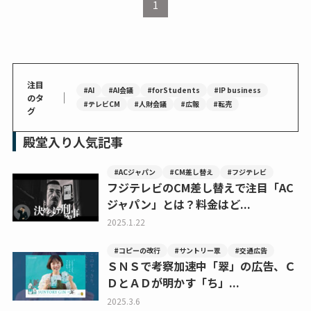
1
注目
#AI
#AI会議
#forStudents
#IP business
｜
のタ
#テレビCM
#人財会議
#広報
#転売
グ
殿堂入り人気記事
#ACジャパン
#CM差し替え
#フジテレビ
フジテレビのCM差し替えで注目「AC
ジャパン」とは？料金はど...
2025.1.22
#コピーの改行
#サントリー翠
#交通広告
ＳＮＳで考察加速中「翠」の広告、Ｃ
ＤとＡＤが明かす「ち」...
2025.3.6