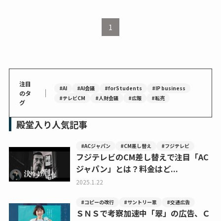
1
注目
#AI
#AI会議
#forStudents
#IP business
｜
のタ
#テレビCM
#人財会議
#広報
#転売
グ
殿堂入り人気記事
#ACジャパン
#CM差し替え
#フジテレビ
フジテレビのCM差し替えで注目「AC
ジャパン」とは？料金はど...
2025.1.22
#コピーの改行
#サントリー翠
#交通広告
ＳＮＳで考察加速中「翠」の広告、Ｃ