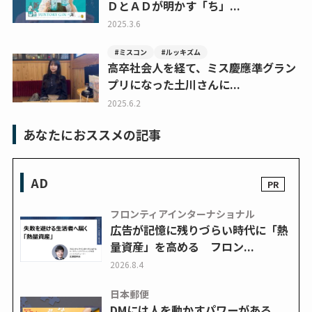
ＤとＡＤが明かす「ち」...
2025.3.6
#ミスコン
#ルッキズム
高卒社会人を経て、ミス慶應準グラン
プリになった土川さんに...
2025.6.2
あなたにおススメの記事
AD
フロンティアインターナショナル
広告が記憶に残りづらい時代に「熱
量資産」を高める フロン...
2026.8.4
日本郵便
DMには人を動かすパワーがある