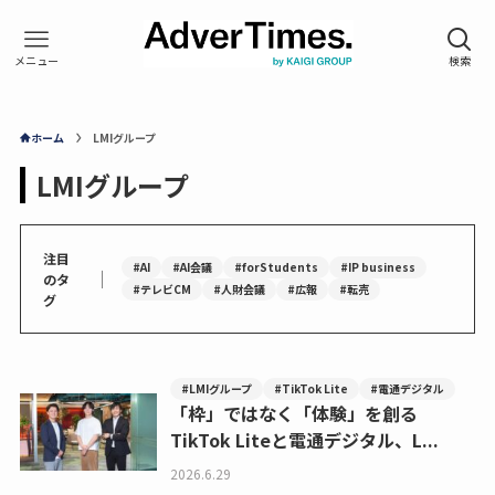
ホーム
LMIグループ
LMIグループ
注目
#AI
#AI会議
#forStudents
#IP business
｜
のタ
#テレビCM
#人財会議
#広報
#転売
グ
#LMIグループ
#TikTok Lite
#電通デジタル
「枠」ではなく「体験」を創る
TikTok Liteと電通デジタル、L...
2026.6.29