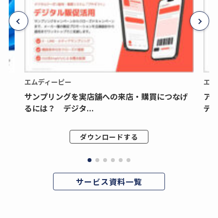
エムディーピー
エム
サンプリングを実店舗への来店・購買につなげ
ア
るには？ デジタ...
デジ
ダウンロードする
サービス資料一覧