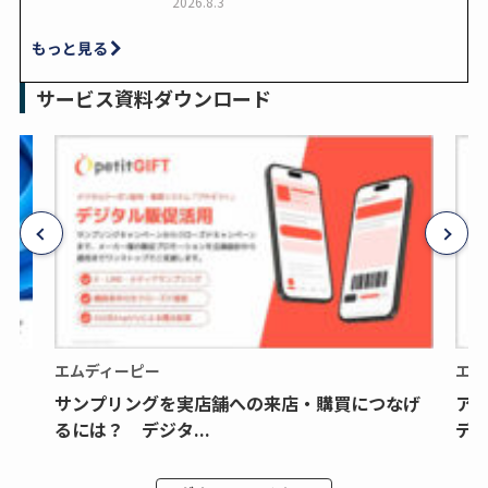
2026.8.3
もっと見る
サービス資料ダウンロード
エムディーピー
エム
サンプリングを実店舗への来店・購買につなげ
ア
るには？ デジタ...
デジ