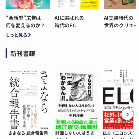
“会話型”広告は
AIに選ばれる
AI実装時代の
何を変えるのか？
時代のEC
世界のクリエイ
もっと見る
新刊書籍
さよなら 統合報告書
計画しない人はうま
ELG（エコシステ