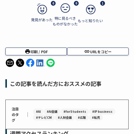
0
0
1
特に見るべき
発見があった
もっと知りたい
ものがなかった
印刷 / PDF
URLをコピー
この記事を読んだ方におススメの記事
注目
#AI
#AI会議
#forStudents
#IP business
｜
のタ
#テレビCM
#人財会議
#広報
#転売
グ
週間アクセスランキング