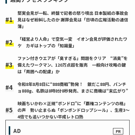
堅実会見が一転、終盤で記者の怒り噴出 日本製紙の事故会
見はなぜ紛糾したのか 謝罪会見は「日頃の広報活動の通信
簿」
「経営より人命」で空気一変 イオン会見が評価されたワ
ケ カギはトップの「知識量」
ファン付きウエアが「臭すぎる」問題をクリア “消臭”を
備えたワークマン、120万点超を販売 一般向け攻略の鍵
は「周囲への配慮」か
令和8年8月8日に“888商戦”勃発！ 銀だこ88円、パンチ
ョ888g、名鉄は8時8分8秒発売、まさに商機は“末広がり”
映画ちいかわ×正規“ボンドロ”に「覇権コンテンツの格」
の声 勢い止まらぬ「ボンボンドロップシール」、生産3～
4倍でも追いつかない平成レトロ熱
AD