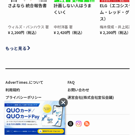
さよなら 統合報告書
計画しない人はうま
ELG（エコシステ
くいく
ム・レッド・グロ
ス）
ウィルズ・パンハウス 著
中村洋基 著
梅木俊成・井上拓海 
¥ 2,200円（税込）
¥ 2,420円（税込）
¥ 2,200円（税込）
もっと見る
AdverTimes.について
FAQ
利用規約
お問い合わせ
プライバシーポリシー
運営会社(株式会社宣伝会議)
利用者情報の外部送信について