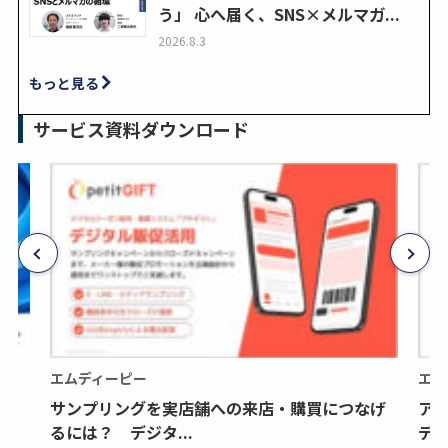
う」 心へ届く、SNS×メルマガ...
2026.8.3
もっと見る
サービス資料ダウンロード
エムディーピー
エム
サンプリングを実店舗への来店・購買につなげ
ア
るには？ デジタ...
デジ