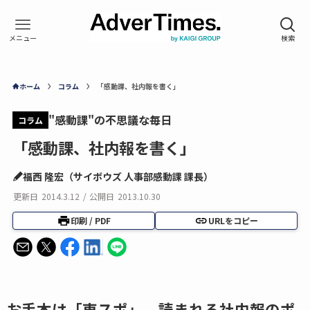
ホーム
コラム
「感動課、社内報を書く」
"感動課"の不思議な毎日
コラム
「感動課、社内報を書く」
福西 隆宏（サイボウズ 人事部感動課 課長）
更新日
2014.3.12
/
公開日
2013.10.30
印刷 / PDF
URLをコピー
お手本は「東スポ」、読まれる社内報のポ