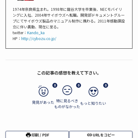
1974年奈良県生まれ。1998年に龍谷大学を卒業後、NECモバイリ
ングに入社、2004年サイボウズへ転職。開発部ドキュメントグルー
プにてサイボウズ製品のマニュアル制作に携わる。2011年感動課設
立に伴い異動、現在に至る。
twitter：
Kando_ka
HP：
http://cybozu.co.jp/
この記事の感想を教えて下さい。
0
0
0
特に見るべき
発見があった
もっと知りたい
ものがなかった
印刷 / PDF
URLをコピー