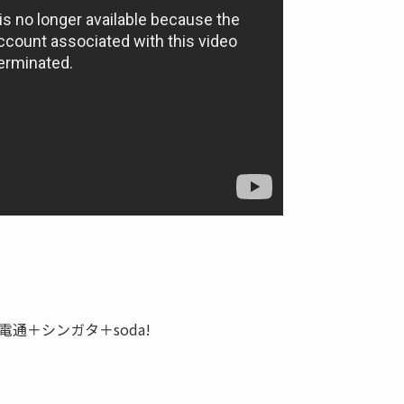
電通＋シンガタ＋soda!