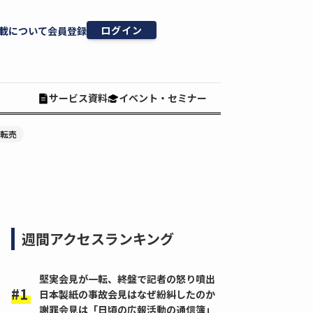
ログイン
載について
会員登録
サービス資料
イベント・セミナー
#転売
週間アクセスランキング
堅実会見が一転、終盤で記者の怒り噴出
日本製紙の事故会見はなぜ紛糾したのか
謝罪会見は「日頃の広報活動の通信簿」