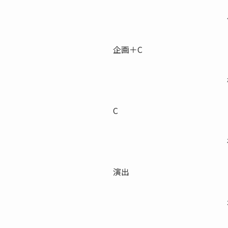
企画＋C
C
演出