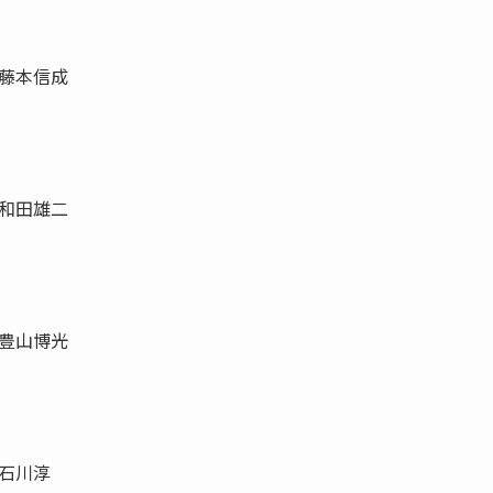
藤本信成
和田雄二
豊山博光
石川淳