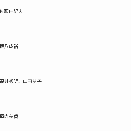
佐藤由紀夫
権八成裕
福井秀明、山田恭子
垣内美香