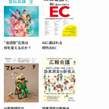
“会話型”広告は
AIに選ばれる
何を変えるのか？
時代のEC
AI実装時代の
効果測定の新視点