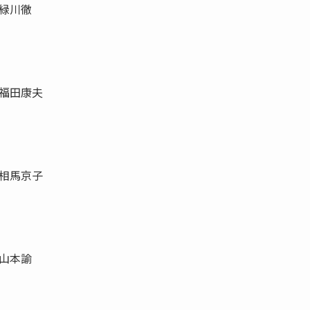
緑川徹
福田康夫
相馬京子
山本諭