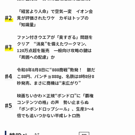
「経営より人命」で空気一変 イオン会
見が評価されたワケ カギはトップの
「知識量」
ファン付きウエアが「臭すぎる」問題を
クリア “消臭”を備えたワークマン、
120万点超を販売 一般向け攻略の鍵は
「周囲への配慮」か
令和8年8月8日に“888商戦”勃発！ 銀だ
こ88円、パンチョ888g、名鉄は8時8分8
秒発売、まさに商機は“末広がり”
映画ちいかわ×正規“ボンドロ”に「覇権
コンテンツの格」の声 勢い止まらぬ
「ボンボンドロップシール」、生産3～4
倍でも追いつかない平成レトロ熱