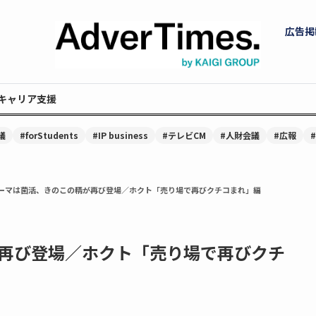
広告掲
キャリア支援
議
#forStudents
#IP business
#テレビCM
#人財会議
#広報
ーマは菌活、きのこの精が再び登場／ホクト「売り場で再びクチコまれ」編
再び登場／ホクト「売り場で再びクチ