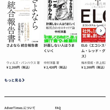
さよなら 統合報告書
計画しない人はうま
ELG（エコシステ
くいく
ム・レッド・グロ
ス）
ウィルズ・パンハウス 著
中村洋基 著
梅木俊成・井上拓海 
¥ 2,200円（税込）
¥ 2,420円（税込）
¥ 2,200円（税込）
もっと見る
AdverTimes.について
FAQ