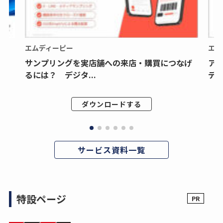
エムディーピー
エム
サンプリングを実店舗への来店・購買につなげ
ア
るには？ デジタ...
デジ
ダウンロードする
サービス資料一覧
特設ページ