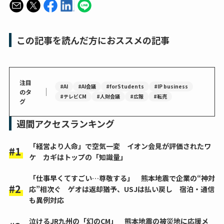
この記事を読んだ方におススメの記事
注目
#AI
#AI会議
#forStudents
#IP business
｜
のタ
#テレビCM
#人財会議
#広報
#転売
グ
週間アクセスランキング
「経営より人命」で空気一変 イオン会見が評価されたワ
ケ カギはトップの「知識量」
「仕事早くてすごい…尊敬する」 熊本地震で企業の“神対
応”相次ぐ ゲオは返却猶予、USJは払い戻し 宿泊・通信
も異例対応
泣けるJR九州の「幻のCM」 熊本地震の被災地に応援メ