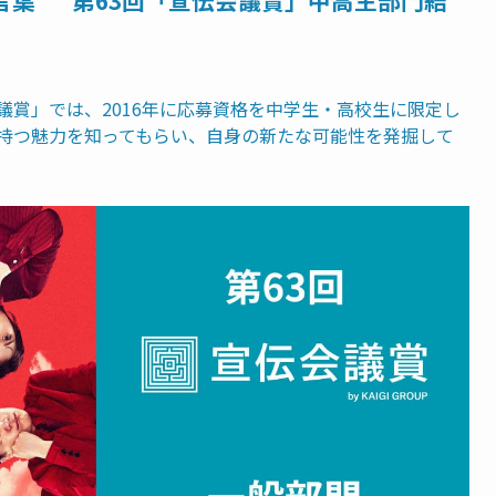
く言葉” 第63回「宣伝会議賞」中高生部門結
議賞」では、2016年に応募資格を中学生・高校生に限定し
持つ魅力を知ってもらい、自身の新たな可能性を発掘して