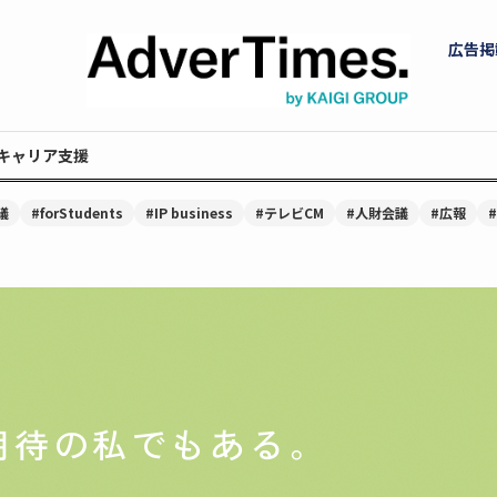
広告掲
キャリア支援
議
#forStudents
#IP business
#テレビCM
#人財会議
#広報