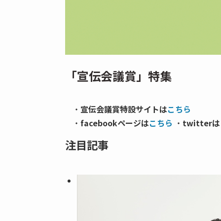
「宣伝会議賞」特集
・
宣伝会議賞特設サイトは
こちら
・
facebookページは
こちら
・
twitterは
注目記事